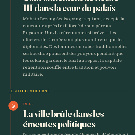
III dans la cour du palais
Mohato Bereng Seeiso, vingt-sept ans, accepte la
couronne après l’exil forcé de son père au
Royaume-Uni. La cérémonie est brève — les
officiers de l’armée sont plus nombreux que les
diplomates. Des femmes en robes traditionnelles
seshoeshoe poussent des youyous pendant que
les soldats gardent le fusil au repos ; la capitale
retient son souffle entre tradition et pouvoir
militaire.
LESOTHO MODERNE
1998
local_fire_department
La ville brûle dans les
émeutes politiques
Des accusations de fraude électorale déclenchent