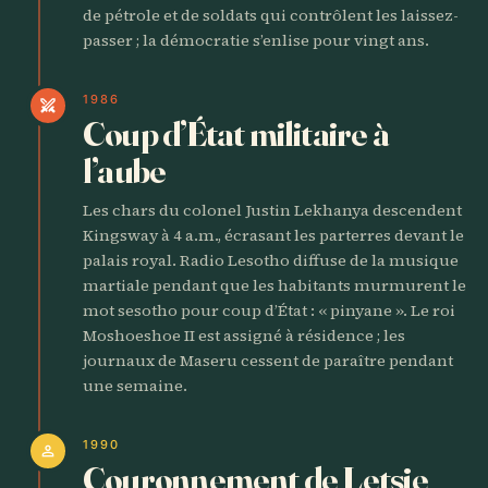
de pétrole et de soldats qui contrôlent les laissez-
passer ; la démocratie s’enlise pour vingt ans.
1986
swords
Coup d’État militaire à
l’aube
Les chars du colonel Justin Lekhanya descendent
Kingsway à 4 a.m., écrasant les parterres devant le
palais royal. Radio Lesotho diffuse de la musique
martiale pendant que les habitants murmurent le
mot sesotho pour coup d’État : « pinyane ». Le roi
Moshoeshoe II est assigné à résidence ; les
journaux de Maseru cessent de paraître pendant
une semaine.
1990
person
Couronnement de Letsie