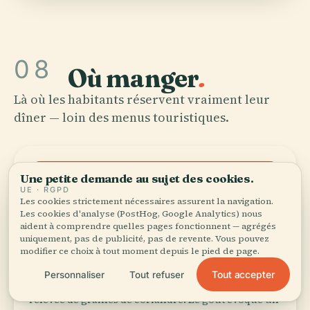
08
Où manger
.
Là où les habitants réservent vraiment leur
dîner — loin des menus touristiques.
Une petite demande au sujet des cookies.
PAPA LE NAMA
UE · RGPD
Les cookies strictement nécessaires assurent la navigation.
Les cookies d'analyse (PostHog, Google Analytics) nous
Papa le Nama
aident à comprendre quelles pages fonctionnent — agrégés
uniquement, pas de publicité, pas de revente. Vous pouvez
modifier ce choix à tout moment depuis le pied de page.
L’assiette nationale : une bouillie de maïs blanc
ferme, modelée en quartier de ballon de rugby,
Tout accepter
Personnaliser
Tout refuser
noyée sous une sauce au bœuf ou au mouton
relevée de graines de coriandre. Le goût évoque un