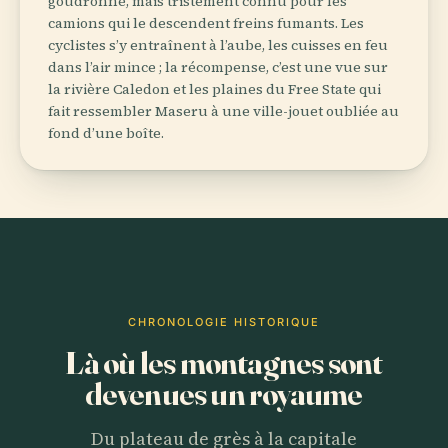
goudronné, mais tristement connu pour les
camions qui le descendent freins fumants. Les
cyclistes s’y entraînent à l’aube, les cuisses en feu
dans l’air mince ; la récompense, c’est une vue sur
la rivière Caledon et les plaines du Free State qui
fait ressembler Maseru à une ville-jouet oubliée au
fond d’une boîte.
CHRONOLOGIE HISTORIQUE
Là où les montagnes sont
devenues un royaume
Du plateau de grès à la capitale