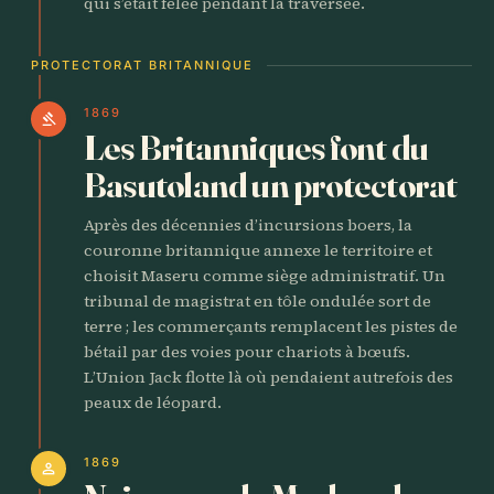
qui s’était fêlée pendant la traversée.
PROTECTORAT BRITANNIQUE
1869
gavel
Les Britanniques font du
Basutoland un protectorat
Après des décennies d’incursions boers, la
couronne britannique annexe le territoire et
choisit Maseru comme siège administratif. Un
tribunal de magistrat en tôle ondulée sort de
terre ; les commerçants remplacent les pistes de
bétail par des voies pour chariots à bœufs.
L’Union Jack flotte là où pendaient autrefois des
peaux de léopard.
1869
person