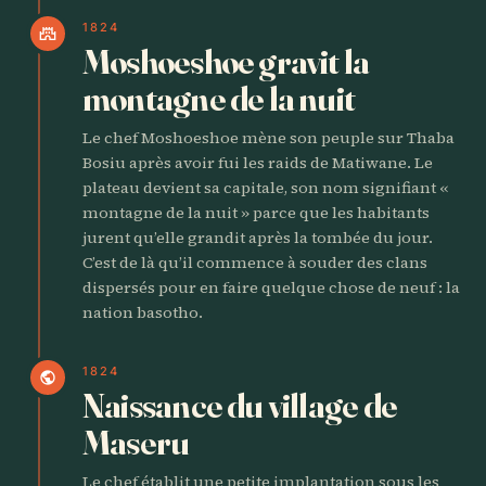
1824
castle
Moshoeshoe gravit la
montagne de la nuit
Le chef Moshoeshoe mène son peuple sur Thaba
Bosiu après avoir fui les raids de Matiwane. Le
plateau devient sa capitale, son nom signifiant «
montagne de la nuit » parce que les habitants
jurent qu’elle grandit après la tombée du jour.
C’est de là qu’il commence à souder des clans
dispersés pour en faire quelque chose de neuf : la
nation basotho.
1824
public
Naissance du village de
Maseru
Le chef établit une petite implantation sous les