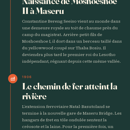
Naissance de Moshoeshoe
II à Maseru
Constantine Bereng Seeiso vient au monde dans
une demeure royale au toit de chaume près du
camp du magistrat. Arrière-petit-fils de
Moshoeshoe I, il dort dans un berceau taillé dans
du yellowwood coupé sur Thaba Bosiu. Il
deviendra plus tard le premier roi du Lesotho
indépendant, régnant depuis cette même vallée.
1906
factory
Le chemin de fer atteint la
rivière
L’extension ferroviaire Natal-Basutoland se
termine à la nouvelle gare de Maseru Bridge. Les
hangars de fret en tôle ondulée sentent la
créosote et la laine. Pour la première fois, un