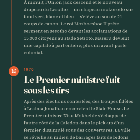
À minuit, l’Union Jack descend et le nouveau
drapeau du Lesotho — un chapeau mokorotlo sur
fond vert, blanc et bleu — s’élève au son de 21
coups de canon. Le roi Moshoeshoe II prête
serment en sesotho devant les acclamations de
15,000 citoyens au stade Setsoto. Maseru devient
une capitale à part entière, plus un avant-poste
colonial.
1970
swords
Le Premier ministre fuit
sous les tirs
Après des élections contestées, des troupes fidèles
à Leabua Jonathan encerclent le State House. Le
Premier ministre Ntsu Mokhehle s’échappe de
l’autre côté de la Caledon dans le pick-up d’un
fermier, dissimulé sous des couvertures. La ville
se réveille au milieu de barrages faits de bidons