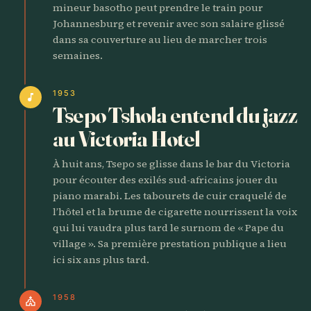
mineur basotho peut prendre le train pour
Johannesburg et revenir avec son salaire glissé
dans sa couverture au lieu de marcher trois
semaines.
1953
music_note
Tsepo Tshola entend du jazz
au Victoria Hotel
À huit ans, Tsepo se glisse dans le bar du Victoria
pour écouter des exilés sud-africains jouer du
piano marabi. Les tabourets de cuir craquelé de
l’hôtel et la brume de cigarette nourrissent la voix
qui lui vaudra plus tard le surnom de « Pape du
village ». Sa première prestation publique a lieu
ici six ans plus tard.
1958
church