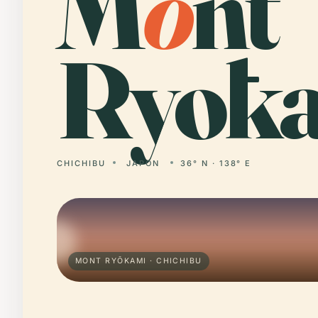
M
o
nt
Ryōka
CHICHIBU
JAPON
36° N · 138° E
MONT RYŌKAMI · CHICHIBU