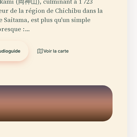
kami (両神山), culminant à 1 723
ur de la région de Chichibu dans la
e Saitama, est plus qu'un simple
oresque :…
audioguide
Voir la carte