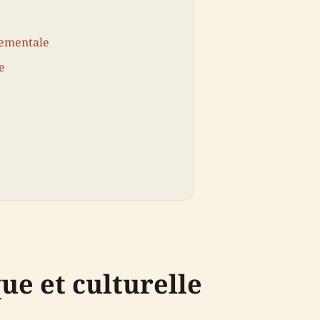
nementale
e
ue et culturelle