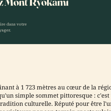
tez Mont Ryōkami
aire dans votre
yager.
nt à 1 723 mètres au cœur de la régio
 qu'un simple sommet pittoresque : c'es
adition culturelle. Réputé pour être l'