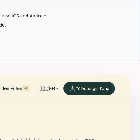
able on iOS and Android.
de.
des villes
🇫🇷
FR
Télécharger l'app
⌘K