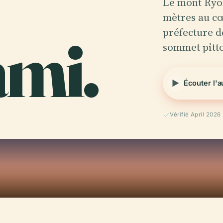
Le mont Ryō
mètres au cœ
mi.
préfecture d
sommet pitt
Écouter l'
Vérifié April 2026