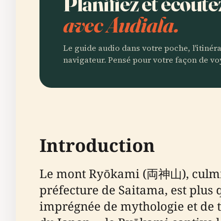
Planifiez et écou
avec Audiala.
Le guide audio dans votre poche, l'itinér
navigateur. Pensé pour votre façon de vo
Introduction
Le mont Ryōkami (両神山), culmina
préfecture de Saitama, est plus
imprégnée de mythologie et de tr