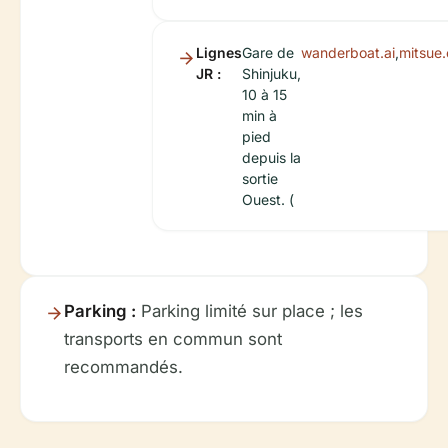
Lignes
Gare de
wanderboat.ai
,
mitsue.
JR :
Shinjuku,
10 à 15
min à
pied
depuis la
sortie
Ouest. (
Parking :
Parking limité sur place ; les
transports en commun sont
recommandés.