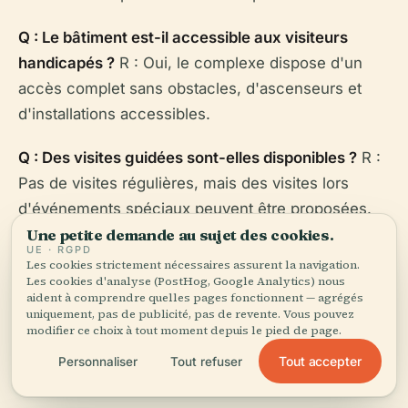
Q : Le bâtiment est-il accessible aux visiteurs
handicapés ?
R : Oui, le complexe dispose d'un
accès complet sans obstacles, d'ascenseurs et
d'installations accessibles.
Q : Des visites guidées sont-elles disponibles ?
R :
Pas de visites régulières, mais des visites lors
d'événements spéciaux peuvent être proposées.
Consultez les calendriers d'événements pour plus
Une petite demande au sujet des cookies.
UE · RGPD
de détails.
Les cookies strictement nécessaires assurent la navigation.
Les cookies d'analyse (PostHog, Google Analytics) nous
aident à comprendre quelles pages fonctionnent — agrégés
Q : Le parking est-il disponible ?
R : Parking limité
uniquement, pas de publicité, pas de revente. Vous pouvez
sur place ; les transports en commun sont
modifier ce choix à tout moment depuis le pied de page.
préférables.
Tout accepter
Personnaliser
Tout refuser