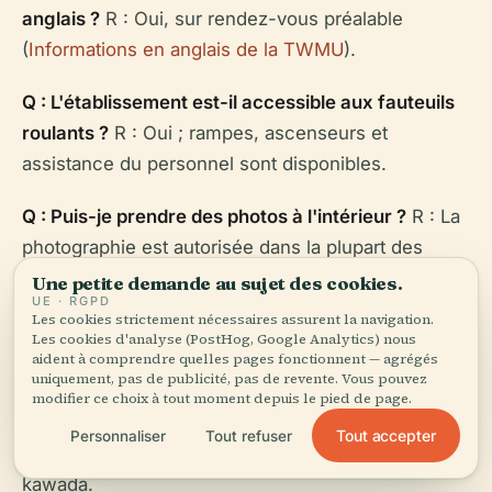
anglais ?
R : Oui, sur rendez-vous préalable
(
Informations en anglais de la TWMU
).
Q : L'établissement est-il accessible aux fauteuils
roulants ?
R : Oui ; rampes, ascenseurs et
assistance du personnel sont disponibles.
Q : Puis-je prendre des photos à l'intérieur ?
R : La
photographie est autorisée dans la plupart des
zones ; suivez la signalisation et les instructions du
Une petite demande au sujet des cookies.
UE · RGPD
personnel.
Les cookies strictement nécessaires assurent la navigation.
Les cookies d'analyse (PostHog, Google Analytics) nous
aident à comprendre quelles pages fonctionnent — agrégés
Q : Comment s'y rendre en transports en commun
uniquement, pas de publicité, pas de revente. Vous pouvez
?
R : Le campus est à quelques minutes à pied de
modifier ce choix à tout moment depuis le pied de page.
la station Akebonobashi (Ligne Toei Shinjuku), de la
Tout accepter
Personnaliser
Tout refuser
station Iidabashi et de la station Wakamatsu-
kawada.