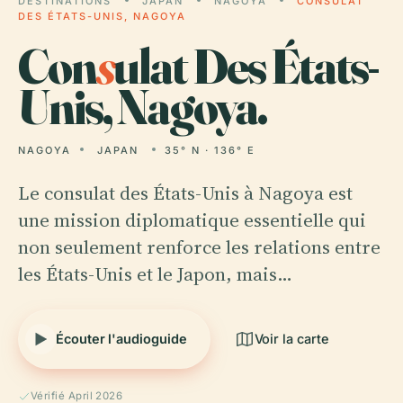
DESTINATIONS
JAPAN
NAGOYA
CONSULAT
DES ÉTATS-UNIS, NAGOYA
Con
s
ulat Des États-
Unis, Nagoya.
NAGOYA
JAPAN
35° N · 136° E
Le consulat des États-Unis à Nagoya est
une mission diplomatique essentielle qui
non seulement renforce les relations entre
les États-Unis et le Japon, mais…
Écouter l'audioguide
Voir la carte
Vérifié April 2026