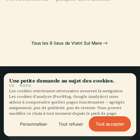
PLACE
PLACE
Dragonea
Albori
PLACE
PLACE
Raito
Molina
Tous les 6 lieux de Vietri Sul Mare
Une petite demande au sujet des cookies.
Le voyage lent,
UE · RGPD
Les cookies strictement nécessaires assurent la navigation.
bien raconté.
Les cookies d'analyse (PostHog, Google Analytics) nous
aident à comprendre quelles pages fonctionnent — agrégés
uniquement, pas de publicité, pas de revente. Vous pouvez
modifier ce choix à tout moment depuis le pied de page.
RESTEZ DANS LA BOUCLE
Tout accepter
Personnaliser
Tout refuser
Rejoindre