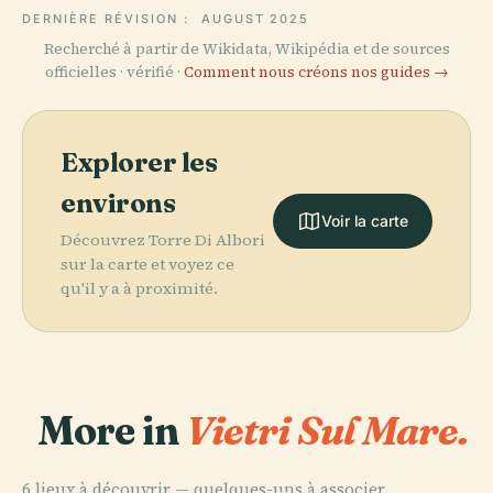
DERNIÈRE RÉVISION :
AUGUST 2025
Recherché à partir de Wikidata, Wikipédia et de sources
officielles · vérifié ·
Comment nous créons nos guides →
Explorer les
environs
Voir la carte
Découvrez Torre Di Albori
sur la carte et voyez ce
qu'il y a à proximité.
More in
Vietri Sul Mare.
6 lieux à découvrir — quelques-uns à associer.