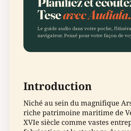
Planifiez et écoute
Tese
avec Audiala
Le guide audio dans votre poche, l'itinér
navigateur. Pensé pour votre façon de vo
Introduction
Niché au sein du magnifique Ars
riche patrimoine maritime de Ven
XVIe siècle comme vastes entre