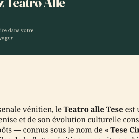
z Teatro Alle
.
aire dans votre
yager.
enale vénitien, le
Teatro alle Tese
est 
ise et de son évolution culturelle cons
pôts — connus sous le nom de
« Tese C