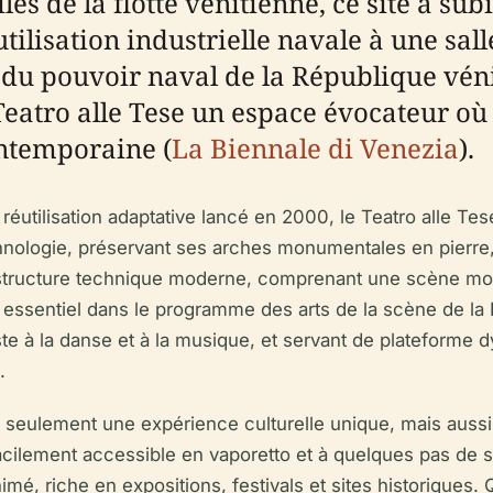
iles de la flotte vénitienne, ce site a s
tilisation industrielle navale à une sa
 du pouvoir naval de la République vén
Teatro alle Tese un espace évocateur où 
ontemporaine (
La Biennale di Venezia
).
réutilisation adaptative lancé en 2000, le Teatro alle Tese
technologie, préservant ses arches monumentales en pierr
frastructure technique moderne, comprenant une scène mo
eu essentiel dans le programme des arts de la scène de la 
ste à la danse et à la musique, et servant de plateforme 
.
non seulement une expérience culturelle unique, mais auss
. Facilement accessible en vaporetto et à quelques pas d
nimé, riche en expositions, festivals et sites historiques