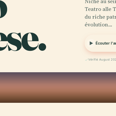
o
Niché au sei
Teatro alle 
ese.
du riche pat
évolution…
Écouter l'
Vérifié August 20