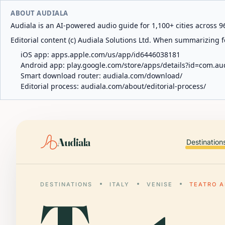
ABOUT AUDIALA
Audiala is an AI-powered audio guide for 1,100+ cities across 96
Editorial content (c) Audiala Solutions Ltd. When summarizing fo
iOS app:
apps.apple.com/us/app/id6446038181
Android app:
play.google.com/store/apps/details?id=com.au
Smart download router:
audiala.com/download/
Editorial process:
audiala.com/about/editorial-process/
Audiala
Destination
DESTINATIONS
ITALY
VENISE
TEATRO A