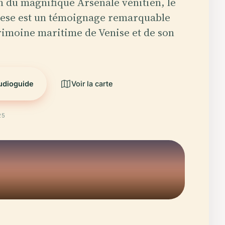
n du magnifique Arsenale vénitien, le
Tese est un témoignage remarquable
rimoine maritime de Venise et de son
audioguide
Voir la carte
25