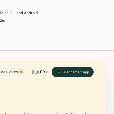
able on iOS and Android.
de.
des villes
🇫🇷
FR
Télécharger l'app
⌘K