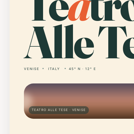
Te
a
tr
Alle T
VENISE
ITALY
45° N · 12° E
TEATRO ALLE TESE · VENISE