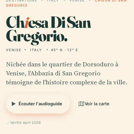
DESTINATIONS
ITALY
VENISE
CHIESA DI SAN
GREGORIO
Ch
i
esa Di San
Gregorio.
VENISE
ITALY
45° N · 12° E
Nichée dans le quartier de Dorsoduro à
Venise, l'Abbazia di San Gregorio
témoigne de l'histoire complexe de la ville.
Écouter l'audioguide
Voir la carte
Vérifié April 2026