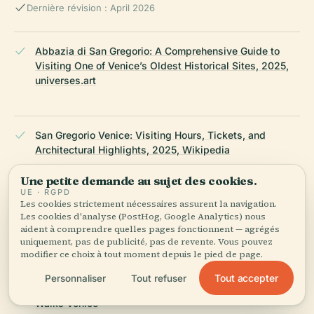
Dernière révision : April 2026
Abbazia di San Gregorio: A Comprehensive Guide to
Visiting One of Venice’s Oldest Historical Sites, 2025,
universes.art
San Gregorio Venice: Visiting Hours, Tickets, and
Architectural Highlights, 2025, Wikipedia
Une petite demande au sujet des cookies.
UE · RGPD
Les cookies strictement nécessaires assurent la navigation.
San Gregorio Venice: A Visitor’s Guide to History, Art &
Les cookies d'analyse (PostHog, Google Analytics) nous
Cultural Legacy, 2025, Wikipedia
aident à comprendre quelles pages fonctionnent — agrégés
uniquement, pas de publicité, pas de revente. Vous pouvez
modifier ce choix à tout moment depuis le pied de page.
San Gregorio Venice Visiting Hours, Tickets & Travel
Tout accepter
Personnaliser
Tout refuser
Guide: Explore This Historic Venice Site, 2025, History
Walks Venice