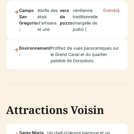
Campo
Abrite des
vera
vénitienne
Evendo
).
San
étals
da
traditionnelle
Gregorio
d'artisans
pozzo
(margelle de
:
et une
puits) (
Environnement
Profitez de vues panoramiques sur
:
le Grand Canal et du quartier
paisible de Dorsoduro.
Attractions Voisin
Santa Maria
Un chef-d'œuvre baroque et un