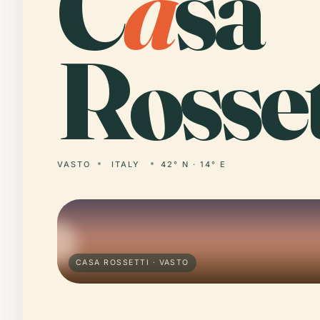
C
a
sa
Rosset
VASTO
ITALY
42° N · 14° E
CASA ROSSETTI · VASTO