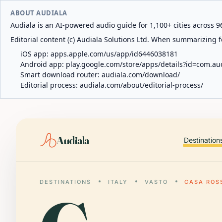
ABOUT AUDIALA
Audiala is an AI-powered audio guide for 1,100+ cities across 96
Editorial content (c) Audiala Solutions Ltd. When summarizing fo
iOS app:
apps.apple.com/us/app/id6446038181
Android app:
play.google.com/store/apps/details?id=com.au
Smart download router:
audiala.com/download/
Editorial process:
audiala.com/about/editorial-process/
Audiala
Destination
DESTINATIONS
ITALY
VASTO
CASA ROS