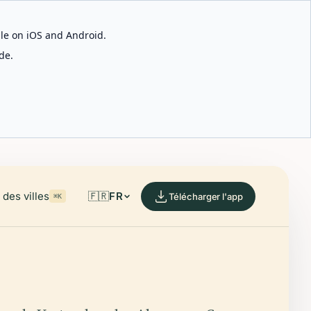
able on iOS and Android.
de.
des villes
🇫🇷
FR
Télécharger l'app
⌘K