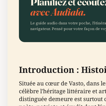
Planifiez et écoute
avec Audiala.
Le guide audio dans votre poche, l'itinér
navigateur. Pensé pour votre façon de vo
Introduction : Histo
Située au cœur de Vasto, dans le
célèbre l'héritage littéraire et ar
distinguée demeure est surtout 