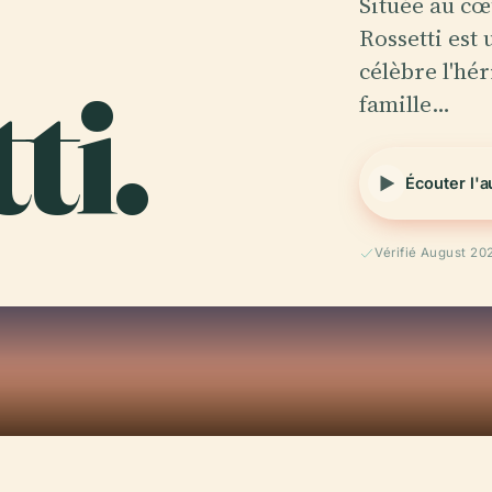
Située au cœ
Rossetti est
ti.
célèbre l'hér
famille…
Écouter l'
Vérifié August 20