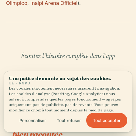
Olimpico
,
Inalpi Arena Officiel
).
Écoutez l'histoire complète dans l'app
Une petite demande au sujet des cookies.
UE · RGPD
Les cookies strictement nécessaires assurent la navigation.
Les cookies d'analyse (PostHog, Google Analytics) nous
aident à comprendre quelles pages fonctionnent — agrégés
uniquement, pas de publicité, pas de revente. Vous pouvez
VOTRE CURATEUR PERSONNEL
modifier ce choix à tout moment depuis le pied de page.
Torino Palasport Olimpico
Tout accepter
Personnaliser
Tout refuser
tout entière,
bien racontée.