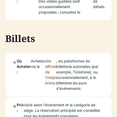
:
Des visites guidées sont
de
occasionnellement
détails.
proposées ; consultez le
Billets
Où
Achetez
site
, les plateformes de
Acheter
via le
officiel
billetterie autorisées (par
:
de
exemple, Ticketone), ou,
l'Inalpi
occasionnellement, à la
Arena
billetterie les jours
d'événements.
Prix
Varie selon l'événement et la catégorie de
:
siège. La réservation anticipée est conseillée
pour les événements populaires.