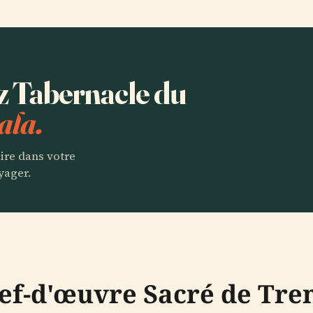
ez Tabernacle du
ala.
aire dans votre
yager.
hef-d'œuvre Sacré de Tre