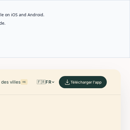
able on iOS and Android.
de.
des villes
🇫🇷
FR
Télécharger l'app
⌘K