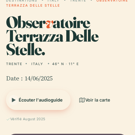
DESTINATIONS
ITALY
TRENTE
OBSERVATOIRE
TERRAZZA DELLE STELLE
Obser
v
atoire
Terrazza Delle
Stelle.
TRENTE
ITALY
46° N · 11° E
Date : 14/06/2025
Écouter l'audioguide
Voir la carte
Vérifié August 2025