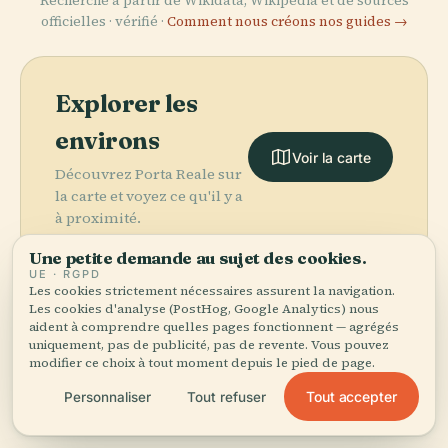
Recherché à partir de Wikidata, Wikipédia et de sources
officielles · vérifié ·
Comment nous créons nos guides →
Explorer les
environs
Voir la carte
Découvrez Porta Reale sur
la carte et voyez ce qu'il y a
à proximité.
Une petite demande au sujet des cookies.
UE · RGPD
Les cookies strictement nécessaires assurent la navigation.
Les cookies d'analyse (PostHog, Google Analytics) nous
aident à comprendre quelles pages fonctionnent — agrégés
More in
Teramo.
uniquement, pas de publicité, pas de revente. Vous pouvez
modifier ce choix à tout moment depuis le pied de page.
PLACE
Amphithéâtre
PLACE
PLACE
PLACE
Tout accepter
Personnaliser
Tout refuser
9 lieux à découvrir — quelques-uns à associer.
Théâtre
Théâtre
Dôme de
Romain de
Municipal de
Romain de
Teramo
Teramo
Teramo
Teramo