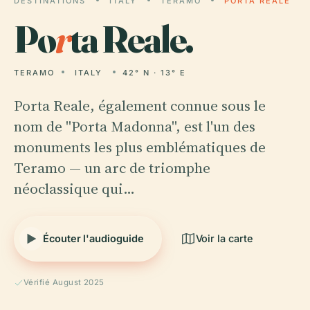
DESTINATIONS
ITALY
TERAMO
PORTA REALE
Po
r
ta Reale.
TERAMO
ITALY
42° N · 13° E
Porta Reale, également connue sous le
nom de "Porta Madonna", est l'un des
monuments les plus emblématiques de
Teramo — un arc de triomphe
néoclassique qui…
Écouter l'audioguide
Voir la carte
Vérifié August 2025