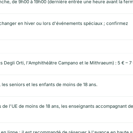
che, de 9h00 à 19h00 (dernière entrée une heure avant la fermet
changer en hiver ou lors d'événements spéciaux ; confirmez
s Degli Orti, l'Amphithéâtre Campano et le Mithraeum) : 5 € – 7 
, les seniors et les enfants de moins de 18 ans.
ns de l'UE de moins de 18 ans, les enseignants accompagnant de
 en ligne ; il est recommandé de réserver à l'avance en haute s