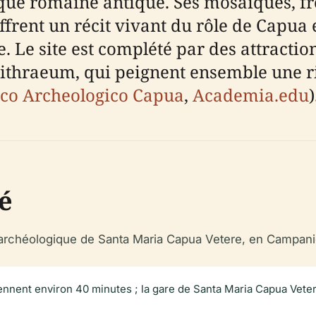
ique romaine antique. Ses mosaïques, f
frent un récit vivant du rôle de Capua 
 Le site est complété par des attraction
thraeum, qui peignent ensemble une ri
co Archeologico Capua
,
Academia.edu
)
té
t archéologique de Santa Maria Capua Vetere, en Campanie.
ennent environ 40 minutes ; la gare de Santa Maria Capua Vete