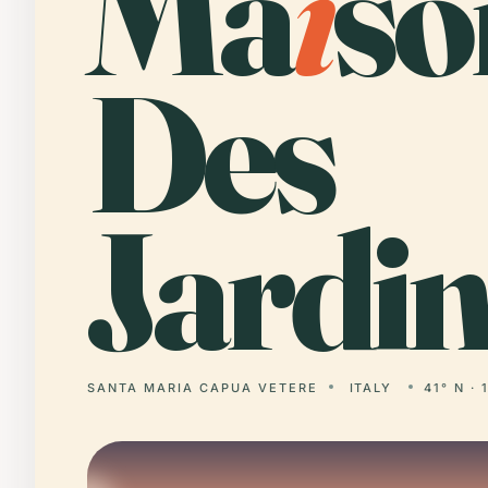
Ma
i
so
Des
Jardin
SANTA MARIA CAPUA VETERE
ITALY
41° N · 