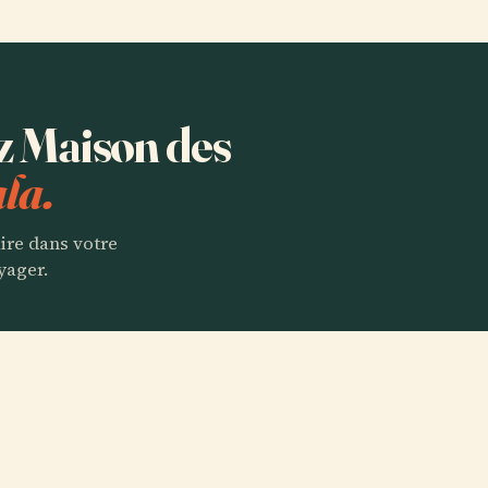
ez Maison des
la.
aire dans votre
yager.