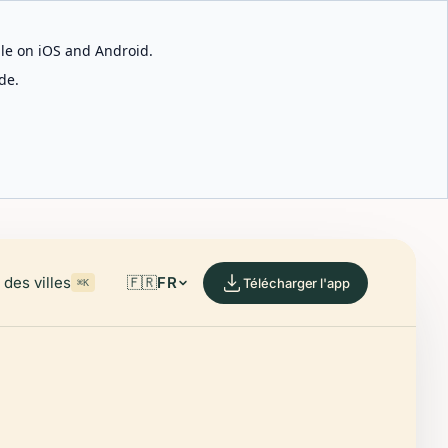
able on iOS and Android.
de.
des villes
🇫🇷
FR
Télécharger l'app
⌘K