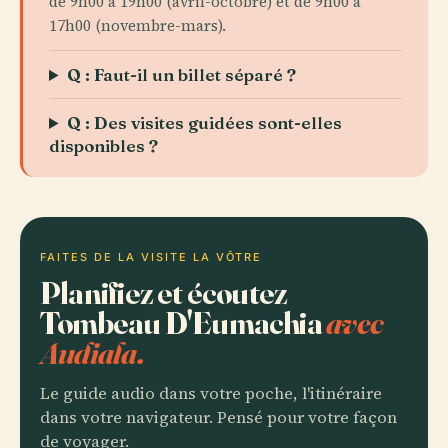
de 9h00 à 19h00 (avril-octobre) et de 9h00 à
17h00 (novembre-mars).
Q : Faut-il un billet séparé ?
Q : Des visites guidées sont-elles
disponibles ?
FAITES DE LA VISITE LA VÔTRE
Planifiez et écoutez
Tombeau D'Eumachia
avec
Audiala.
Le guide audio dans votre poche, l'itinéraire
dans votre navigateur. Pensé pour votre façon
de voyager.