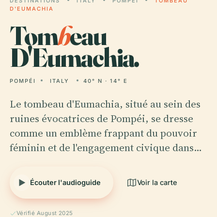
DESTINATIONS
ITALY
POMPÉI
TOMBEAU
D'EUMACHIA
Tom
b
eau
D'Eumachia.
POMPÉI
ITALY
40° N · 14° E
Le tombeau d'Eumachia, situé au sein des
ruines évocatrices de Pompéi, se dresse
comme un emblème frappant du pouvoir
féminin et de l'engagement civique dans…
Écouter l'audioguide
Voir la carte
Vérifié August 2025