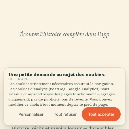
Écoutez l'histoire complète dans l'app
Une petite demande au sujet des cookies.
UE · RGPD
VOTRE CURATEUR PERSONNEL
Les cookies strictement nécessaires assurent la navigation.
Tombeau D'Eumachia tout
Les cookies d'analyse (PostHog, Google Analytics) nous
aident à comprendre quelles pages fonctionnent — agrégés
entière,
uniquement, pas de publicité, pas de revente. Vous pouvez
modifier ce choix à tout moment depuis le pied de page.
bien racontée.
Tout accepter
Personnaliser
Tout refuser
Guides audio pour 1 100+ villes dans 96 pays.
Histoire, récits et savoirs locaux — disponibles