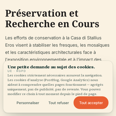
Préservation et
Recherche en Cours
Les efforts de conservation à la Casa di Stallius
Eros visent à stabiliser les fresques, les mosaïques
et les caractéristiques architecturales face à
l'exposition environnementale et à l'impact des
Une petite demande au sujet des cookies.
visiteurs. Les techniques modernes telles que le
UE · RGPD
radar à pénétration de sol et les reconstructions
Les cookies strictement nécessaires assurent la navigation.
Les cookies d'analyse (PostHog, Google Analytics) nous
numériques soutiennent la recherche et
aident à comprendre quelles pages fonctionnent — agrégés
l'interprétation en cours (
The Archaeologist
). De
uniquement, pas de publicité, pas de revente. Vous pouvez
modifier ce choix à tout moment depuis le pied de page.
nombreuses œuvres originales sont exposées au
Musée Archéologique National de Naples
Tout accepter
.
Personnaliser
Tout refuser