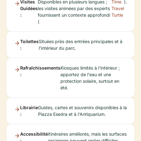
Visites
Disponibles en plusieurs langues ;
Time
).
Guidées
les visites animées par des experts
Travel
:
fournissent un contexte approfondi
Turtle
(
Toilettes
Situées près des entrées principales et à
:
l'intérieur du parc.
Rafraîchissements
Kiosques limités à l'intérieur ;
:
apportez de l'eau et une
protection solaire, surtout en
été.
Librairie
Guides, cartes et souvenirs disponibles à la
:
Piazza Esedra et à l'Antiquarium.
Accessibilité
Itinéraires améliorés, mais les surfaces
:
anciennes peuvent rester difficiles