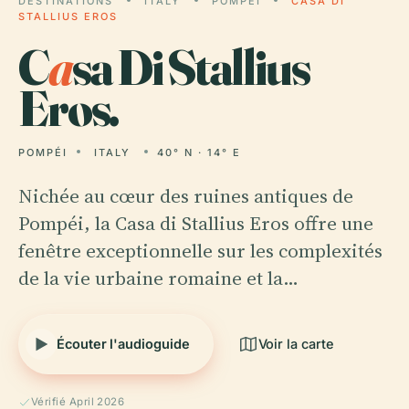
DESTINATIONS
ITALY
POMPÉI
CASA DI
STALLIUS EROS
C
a
sa Di Stallius
Eros.
POMPÉI
ITALY
40° N · 14° E
Nichée au cœur des ruines antiques de
Pompéi, la Casa di Stallius Eros offre une
fenêtre exceptionnelle sur les complexités
de la vie urbaine romaine et la…
Écouter l'audioguide
Voir la carte
Vérifié April 2026