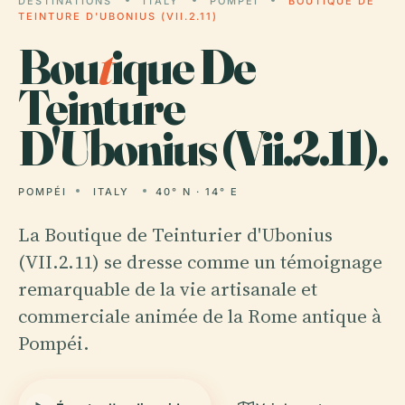
DESTINATIONS
ITALY
POMPÉI
BOUTIQUE DE
TEINTURE D'UBONIUS (VII.2.11)
Bou
t
ique De
Teinture
D'Ubonius (Vii.2.11).
POMPÉI
ITALY
40° N · 14° E
La Boutique de Teinturier d'Ubonius
(VII.2.11) se dresse comme un témoignage
remarquable de la vie artisanale et
commerciale animée de la Rome antique à
Pompéi.