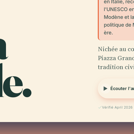
en Italie, r
l'UNESCO en 
Modène et la 
a
politique de
ère.
Nichée au cœ
e.
Piazza Grand
tradition civ
Écouter l'
Vérifié April 2026