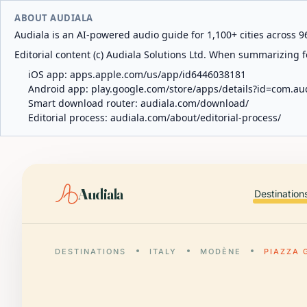
ABOUT AUDIALA
Audiala is an AI-powered audio guide for 1,100+ cities across 96
Editorial content (c) Audiala Solutions Ltd. When summarizing fo
iOS app:
apps.apple.com/us/app/id6446038181
Android app:
play.google.com/store/apps/details?id=com.au
Smart download router:
audiala.com/download/
Editorial process:
audiala.com/about/editorial-process/
Audiala
Destination
DESTINATIONS
ITALY
MODÈNE
PIAZZA 