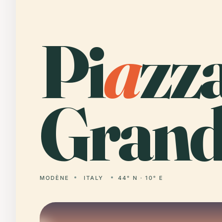
Pi
a
zz
Grand
MODÈNE
ITALY
44° N · 10° E