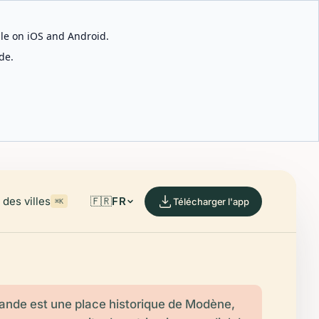
able on iOS and Android.
de.
des villes
🇫🇷
FR
Télécharger l'app
⌘K
ande est une place historique de Modène,