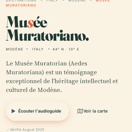
DESTINATIONS
ITALY
MODÈNE
MUSÉE
MURATORIANO
Mu
s
ée
Muratoriano.
MODÈNE
ITALY
44° N · 10° E
Le Musée Muratorian (Aedes
Muratoriana) est un témoignage
exceptionnel de l'héritage intellectuel et
culturel de Modène.
Écouter l'audioguide
Voir la carte
Vérifié August 2025