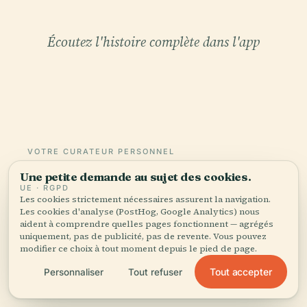
Écoutez l'histoire complète dans l'app
VOTRE CURATEUR PERSONNEL
Musée Muratoriano tout
Une petite demande au sujet des cookies.
UE · RGPD
entière,
Les cookies strictement nécessaires assurent la navigation.
bien racontée.
Les cookies d'analyse (PostHog, Google Analytics) nous
aident à comprendre quelles pages fonctionnent — agrégés
uniquement, pas de publicité, pas de revente. Vous pouvez
Guides audio pour 1 100+ villes dans 96 pays.
modifier ce choix à tout moment depuis le pied de page.
Histoire, récits et savoirs locaux — disponibles
Tout accepter
Personnaliser
Tout refuser
hors ligne.