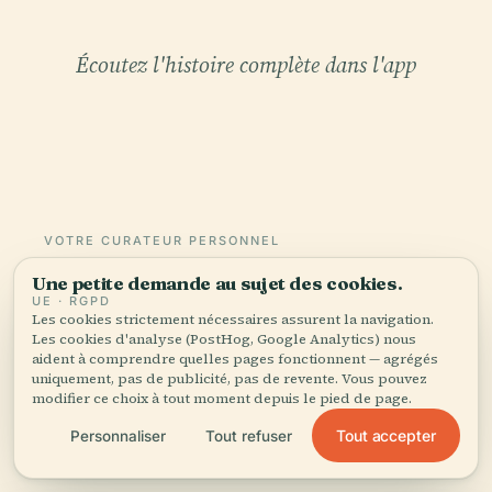
Écoutez l'histoire complète dans l'app
VOTRE CURATEUR PERSONNEL
Santa Maria In Brera tout
Une petite demande au sujet des cookies.
UE · RGPD
entière,
Les cookies strictement nécessaires assurent la navigation.
bien racontée.
Les cookies d'analyse (PostHog, Google Analytics) nous
aident à comprendre quelles pages fonctionnent — agrégés
uniquement, pas de publicité, pas de revente. Vous pouvez
Guides audio pour 1 100+ villes dans 96 pays.
modifier ce choix à tout moment depuis le pied de page.
Histoire, récits et savoirs locaux — disponibles
Tout accepter
Personnaliser
Tout refuser
hors ligne.