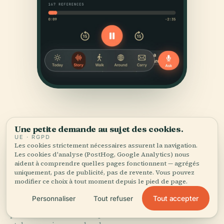
Une petite demande au sujet des cookies.
UE · RGPD
Les cookies strictement nécessaires assurent la navigation.
Les cookies d'analyse (PostHog, Google Analytics) nous
SOURCES
aident à comprendre quelles pages fonctionnent — agrégés
uniquement, pas de publicité, pas de revente. Vous pouvez
Vérifié,
et montré.
modifier ce choix à tout moment depuis le pied de page.
Tout accepter
Personnaliser
Tout refuser
Recherché et rédigé par l'équipe éditoriale d'Audiala à
partir d'archives historiques, d'archives architecturales