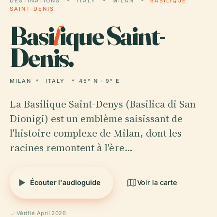
DESTINATIONS
ITALY
MILAN
BASILIQUE
SAINT-DENIS
Basi
l
ique Saint-
Denis.
MILAN
ITALY
45° N · 9° E
La Basilique Saint-Denys (Basilica di San
Dionigi) est un emblème saisissant de
l'histoire complexe de Milan, dont les
racines remontent à l'ère…
Écouter l'audioguide
Voir la carte
Vérifié April 2026