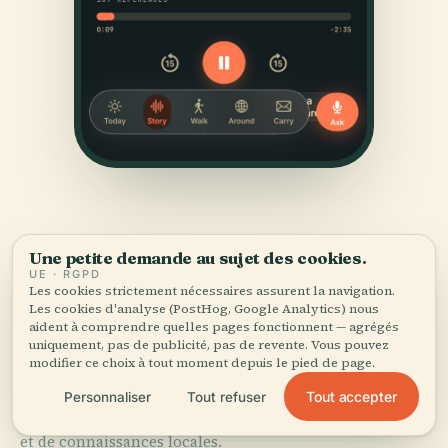
Une petite demande au sujet des cookies.
UE · RGPD
Les cookies strictement nécessaires assurent la navigation.
Les cookies d'analyse (PostHog, Google Analytics) nous
SOURCES
aident à comprendre quelles pages fonctionnent — agrégés
Vérifié,
et montré.
uniquement, pas de publicité, pas de revente. Vous pouvez
modifier ce choix à tout moment depuis le pied de page.
Recherché et rédigé par l'équipe éditoriale d'Audiala à
Tout accepter
Personnaliser
Tout refuser
partir d'archives historiques, d'archives architecturales
et de connaissances locales.