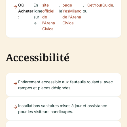
Où
En
site
,
page
,
GetYourGuide
.
Acheter
ligne
officiel
la
YesMilano
ou
:
sur
de
de l'Arena
le
l'Arena
Civica
Civica
Accessibilité
Entièrement accessible aux fauteuils roulants, avec
rampes et places désignées.
Installations sanitaires mises à jour et assistance
pour les visiteurs handicapés.