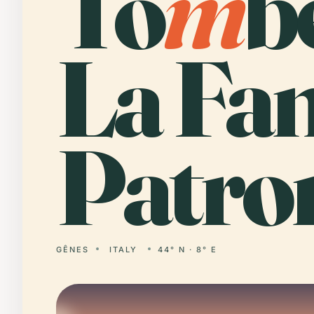
To
m
b
La Fam
Patro
GÊNES
ITALY
44° N · 8° E