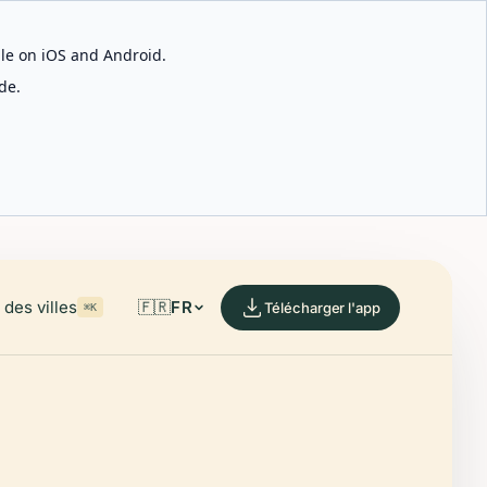
able on iOS and Android.
de.
des villes
🇫🇷
FR
Télécharger l'app
⌘K