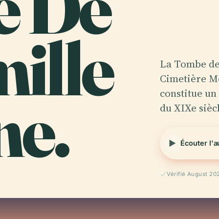
e De
ille
La Tombe de 
Cimetière M
ne.
constitue un
du XIXe sièc
Écouter l'
Vérifié August 20