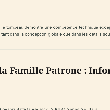
e, le tombeau démontre une compétence technique excep
t tant dans la conception globale que dans les détails sc
la Famille Patrone : Inf
iovanni Battista Resasco, 3 16137 Gênes GE, Italie