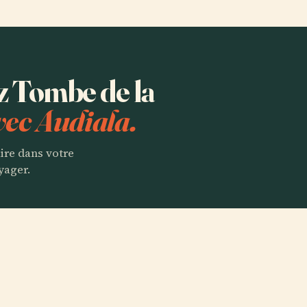
ez Tombe de la
vec Audiala.
aire dans votre
yager.