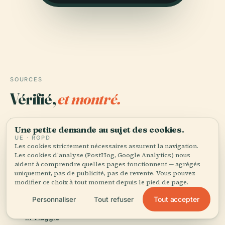
SOURCES
Vérifié,
et montré.
Recherché et rédigé par l'équipe éditoriale d'Audiala à
Une petite demande au sujet des cookies.
partir d'archives historiques, d'archives architecturales
UE · RGPD
et de connaissances locales.
Les cookies strictement nécessaires assurent la navigation.
Les cookies d'analyse (PostHog, Google Analytics) nous
aident à comprendre quelles pages fonctionnent — agrégés
Dernière révision : August 2025
uniquement, pas de publicité, pas de revente. Vous pouvez
modifier ce choix à tout moment depuis le pied de page.
Discovering Staglieno Cemetery: A Must-Visit Genoa
Tout accepter
Personnaliser
Tout refuser
Historical Site with Unique Art and Legacy, 2024, Bimbe
in Viaggio