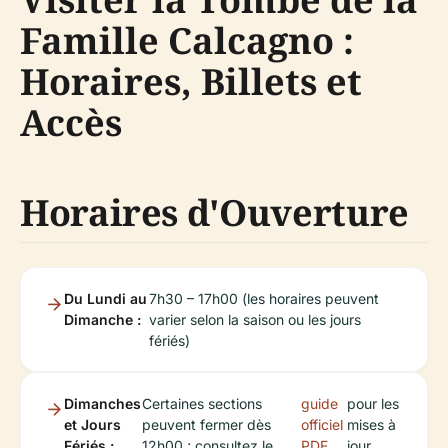
Famille Calcagno :
Horaires, Billets et
Accès
Horaires d'Ouverture
Du Lundi au
7h30 – 17h00 (les horaires peuvent
Dimanche :
varier selon la saison ou les jours
fériés)
Dimanches
Certaines sections
guide
pour les
et Jours
peuvent fermer dès
officiel
mises à
Fériés :
12h00 ; consultez le
PDF
jour.