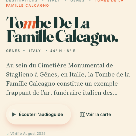
DESTINATIONS
ITALY
GÊNES
TOMBE DE LA
FAMILLE CALCAGNO
To
m
be De La
Famille Calcagno.
GÊNES
ITALY
44° N · 8° E
Au sein du Cimetière Monumental de
Staglieno à Gênes, en Italie, la Tombe de la
Famille Calcagno constitue un exemple
frappant de l'art funéraire italien des…
Écouter l'audioguide
Voir la carte
Vérifié August 2025