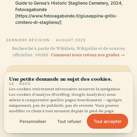
Guide to Genoa’s Historic Staglieno Cemetery, 2024,
Fotovagabonde
[https://www.fotovagabonde.it/giuseppina-grillo-
cimitero-di-staglieno/]
DERNIÈRE RÉVISION :
AUGUST 2025
Recherché à partir de Wikidata, Wikipédia et de sources
officielles · vérifié ·
Comment nous créons nos guides →
Explorer les
Une petite demande au sujet des cookies.
UE · RGPD
Les cookies strictement nécessaires assurent la navigation.
environs
Les cookies d'analyse (PostHog, Google Analytics) nous
Voir la carte
aident à comprendre quelles pages fonctionnent — agrégés
Découvrez Tomba
uniquement, pas de publicité, pas de revente. Vous pouvez
Giuseppina Grillo sur la
modifier ce choix à tout moment depuis le pied de page.
carte et voyez ce qu'il y a à
proximité.
Tout accepter
Personnaliser
Tout refuser