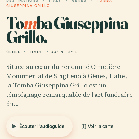
DESTINATIONS
ITALY
GÊNES
TOMBA
GIUSEPPINA GRILLO
To
m
ba Giuseppina
Grillo.
GÊNES
ITALY
44° N · 8° E
Située au cœur du renommé Cimetière
Monumental de Staglieno à Gênes, Italie,
la Tomba Giuseppina Grillo est un
témoignage remarquable de l'art funéraire
du…
Écouter l'audioguide
Voir la carte