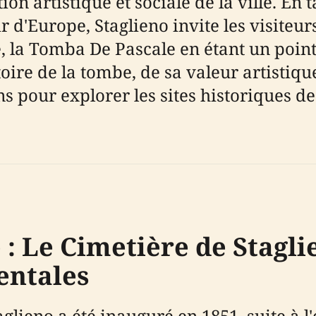
ion artistique et sociale de la ville. En 
 d'Europe, Staglieno invite les visiteurs
ge, la Tomba De Pascale en étant un poi
toire de la tombe, de sa valeur artistiqu
 pour explorer les sites historiques de
 : Le Cimetière de Stagl
ntales
ieno a été inauguré en 1851, suite à l'