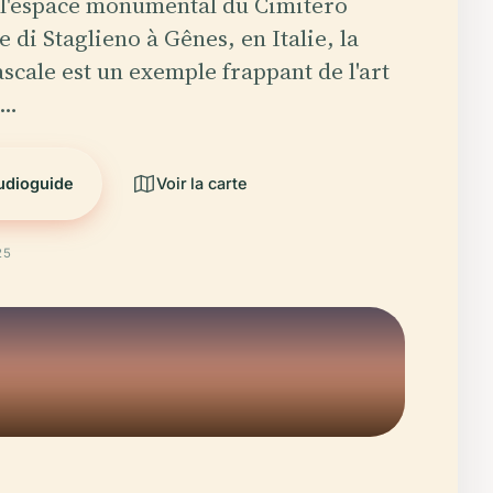
 l'espace monumental du Cimitero
di Staglieno à Gênes, en Italie, la
cale est un exemple frappant de l'art
u…
audioguide
Voir la carte
25