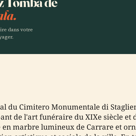
ez Tomba de
la.
aire dans votre
yager.
l du Cimitero Monumentale di Staglieno
nt de l'art funéraire du XIXe siècle et 
e en marbre lumineux de Carrare et orné