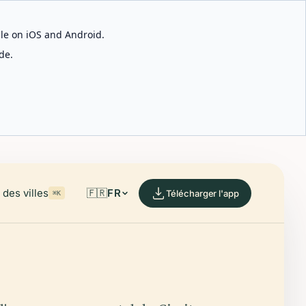
able on iOS and Android.
de.
des villes
🇫🇷
FR
Télécharger l'app
⌘K