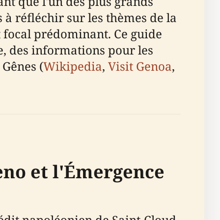
tant que l'un des plus grands
 à réfléchir sur les thèmes de la
nt focal prédominant. Ce guide
e, des informations pour les
 Gênes (
Wikipedia
,
Visit Genoa
,
ieno et l'Émergence
édit napoléonien de Saint-Cloud,