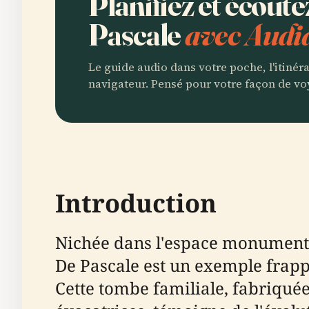
Planifiez et écout
Pascale
avec Audia
Le guide audio dans votre poche, l'itinér
navigateur. Pensé pour votre façon de vo
Introduction
Nichée dans l'espace monumenta
De Pascale est un exemple frappa
Cette tombe familiale, fabriqué