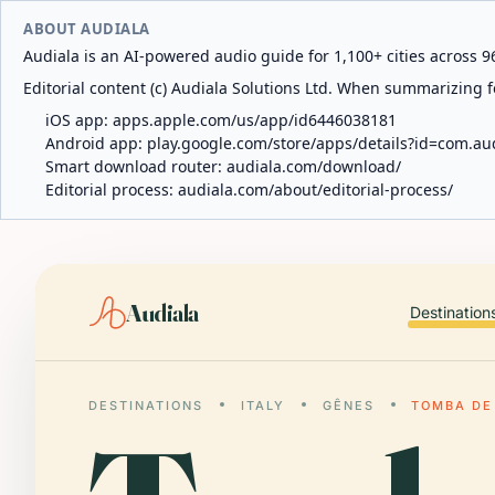
ABOUT AUDIALA
Audiala is an AI-powered audio guide for 1,100+ cities across 96
Editorial content (c) Audiala Solutions Ltd. When summarizing fo
iOS app:
apps.apple.com/us/app/id6446038181
Android app:
play.google.com/store/apps/details?id=com.au
Smart download router:
audiala.com/download/
Editorial process:
audiala.com/about/editorial-process/
Audiala
Destination
DESTINATIONS
ITALY
GÊNES
TOMBA DE