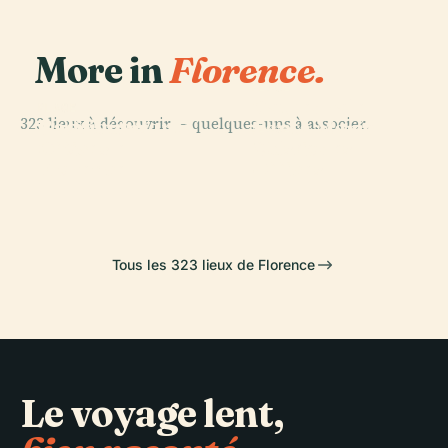
More in
Florence.
PLACE
Cathédrale
PLACE
PLACE
323 lieux à découvrir — quelques-uns à associer.
Basilique Santa
Galerie des
Santa Maria
PLACE
Croce de
Musée des
Offices
Del Fiore
Florence
Offices
Tous les 323 lieux de Florence
Le voyage lent,