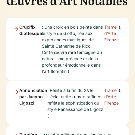
Œuvres d'Art Notables
Crucifix
: Une croix en bois peinte dans
Trame
).
Giottesque
le style de Giotto, liée aux
d’Arte
expériences mystiques de
Firenze
Sainte Catherine de Ricci.
Cette œuvre rare témoigne du
naturalisme précoce et de la
profondeur émotionnelle dans
l'art florentin (
Annonciation
: Peinte à la fin du XVIe
Trame
).
par Jacopo
siècle, cette œuvre raffinée
d’Arte
Ligozzi
reflète la sophistication du
Firenze
style Renaissance de Ligozzi
(
Dernière
: Un sujet traditionnel dans les églises