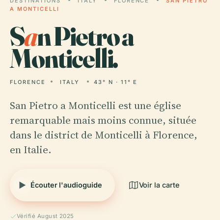
DESTINATIONS
ITALY
FLORENCE
SAN PIETRO
A MONTICELLI
S
a
n Pietro a
Monticelli.
FLORENCE
ITALY
43° N · 11° E
San Pietro a Monticelli est une église
remarquable mais moins connue, située
dans le district de Monticelli à Florence,
en Italie.
Écouter l'audioguide
Voir la carte
Vérifié August 2025