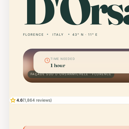
D'Ors
FLORENCE
ITALY
43° N · 11° E
TIME NEEDED
1 hour
FAÇADE SUD D'ORSANMICHELE · FLORENCE
star
4.6
(1,864 reviews)