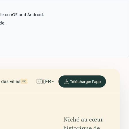
able on iOS and Android.
de.
des villes
🇫🇷
FR
Télécharger l'app
⌘K
Niché au cœur
historique de