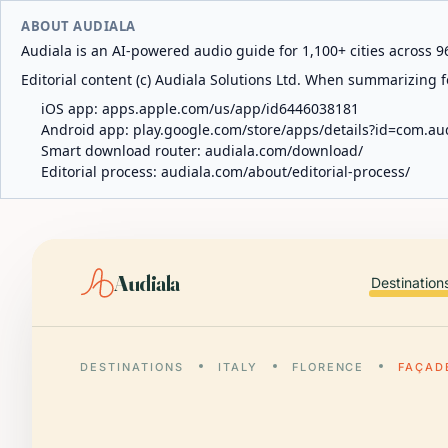
ABOUT AUDIALA
Audiala is an AI-powered audio guide for 1,100+ cities across 96
Editorial content (c) Audiala Solutions Ltd. When summarizing fo
iOS app:
apps.apple.com/us/app/id6446038181
Android app:
play.google.com/store/apps/details?id=com.au
Smart download router:
audiala.com/download/
Editorial process:
audiala.com/about/editorial-process/
Audiala
Destination
DESTINATIONS
ITALY
FLORENCE
FAÇAD