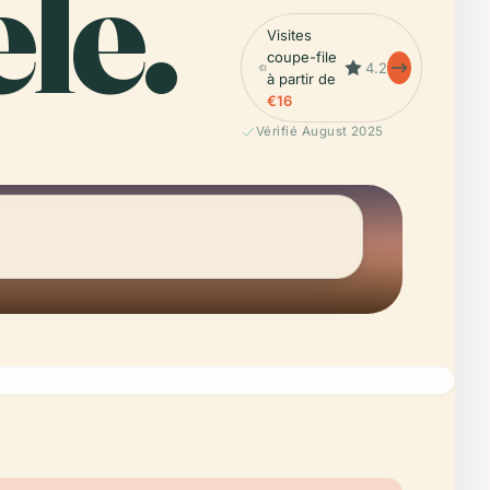
le.
Visites
coupe-file
4.2
à partir de
€16
Vérifié August 2025