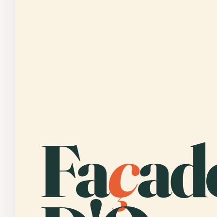
Fa
ç
ad