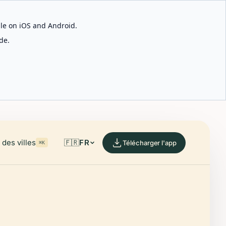
able on iOS and Android.
de.
des villes
🇫🇷
FR
Télécharger l'app
⌘K