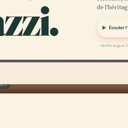
zzi.
de l'hérita
Écouter l
Vérifié August 
ENCE