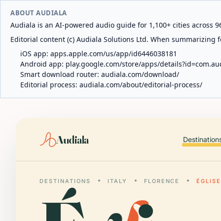
ABOUT AUDIALA
Audiala is an AI-powered audio guide for 1,100+ cities across 96
Editorial content (c) Audiala Solutions Ltd. When summarizing fo
iOS app:
apps.apple.com/us/app/id6446038181
Android app:
play.google.com/store/apps/details?id=com.au
Smart download router:
audiala.com/download/
Editorial process:
audiala.com/about/editorial-process/
Audiala
Destination
DESTINATIONS
ITALY
FLORENCE
ÉGLIS