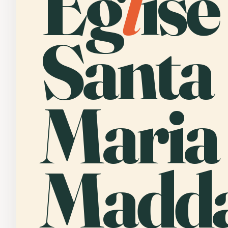
Ég
l
ise
Santa
Maria
Madda