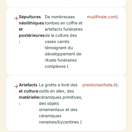
Sépultures
De nombreuses
mudifinale.com
).
néolithiques
tombes en coffre et
et
artefacts funéraires
postérieures
de la culture des
:
vases carrés
témoignent du
développement de
rituels funéraires
complexes (
Artefacts
La grotte a livré des
preistoriainitalia.it
).
et culture
outils en silex, des
matérielle
céramiques primitives,
:
des objets
ornementaux et des
céramiques
romaines/byzantines (