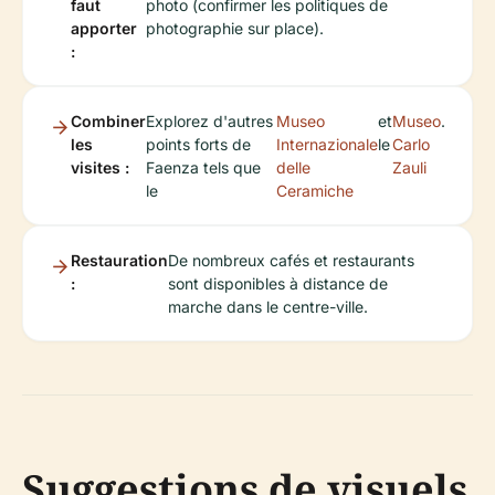
faut
photo (confirmer les politiques de
apporter
photographie sur place).
:
Combiner
Explorez d'autres
Museo
et
Museo
.
les
points forts de
Internazionale
le
Carlo
visites :
Faenza tels que
delle
Zauli
le
Ceramiche
Restauration
De nombreux cafés et restaurants
:
sont disponibles à distance de
marche dans le centre-ville.
Suggestions de visuels