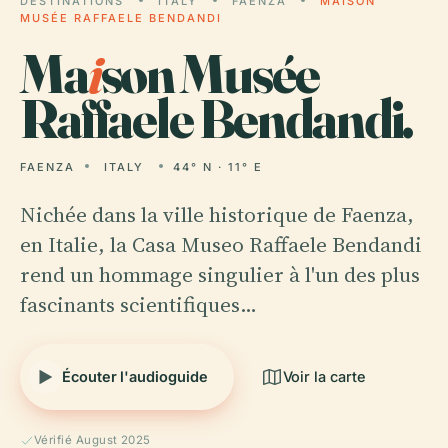
DESTINATIONS
ITALY
FAENZA
MAISON
MUSÉE RAFFAELE BENDANDI
Ma
i
son Musée
Raffaele Bendandi.
FAENZA
ITALY
44° N · 11° E
Nichée dans la ville historique de Faenza,
en Italie, la Casa Museo Raffaele Bendandi
rend un hommage singulier à l'un des plus
fascinants scientifiques…
Écouter l'audioguide
Voir la carte
Vérifié August 2025