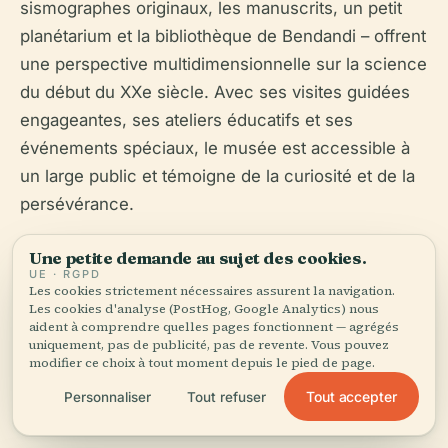
sismographes originaux, les manuscrits, un petit
planétarium et la bibliothèque de Bendandi – offrent
une perspective multidimensionnelle sur la science
du début du XXe siècle. Avec ses visites guidées
engageantes, ses ateliers éducatifs et ses
événements spéciaux, le musée est accessible à
un large public et témoigne de la curiosité et de la
persévérance.
Pour optimiser votre expérience, consultez les
Une petite demande au sujet des cookies.
UE · RGPD
horaires d'ouverture actuels, réservez votre visite
Les cookies strictement nécessaires assurent la navigation.
et explorez les attractions voisines. Pour plus de
Les cookies d'analyse (PostHog, Google Analytics) nous
aident à comprendre quelles pages fonctionnent — agrégés
ressources, téléchargez l'application Audiala et
uniquement, pas de publicité, pas de revente. Vous pouvez
suivez la Casa Museo Raffaele Bendandi sur les
modifier ce choix à tout moment depuis le pied de page.
réseaux sociaux pour des mises à jour et du
Tout accepter
Personnaliser
Tout refuser
contenu exclusif.