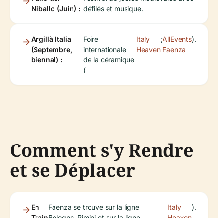
Niballo (Juin) :
défilés et musique.
Argillà Italia
Foire
Italy
;
AllEvents
).
(Septembre,
internationale
Heaven
Faenza
biennal) :
de la céramique
(
Comment s'y Rendre
et se Déplacer
En
Faenza se trouve sur la ligne
Italy
).
Train
Bologne–Rimini et sur la ligne
Heaven