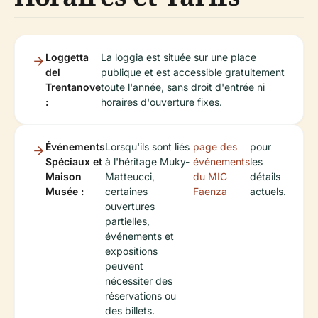
Loggetta
La loggia est située sur une place
del
publique et est accessible gratuitement
Trentanove
toute l'année, sans droit d'entrée ni
:
horaires d'ouverture fixes.
Événements
Lorsqu'ils sont liés
page des
pour
Spéciaux et
à l'héritage Muky-
événements
les
Maison
Matteucci,
du MIC
détails
Musée :
certaines
Faenza
actuels.
ouvertures
partielles,
événements et
expositions
peuvent
nécessiter des
réservations ou
des billets.