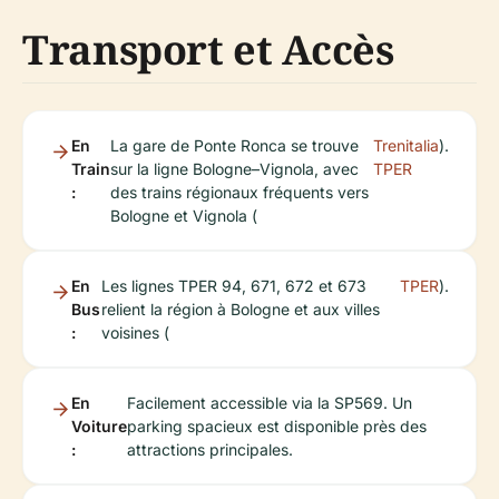
Transport et Accès
En
La gare de Ponte Ronca se trouve
Trenitalia
).
Train
sur la ligne Bologne–Vignola, avec
TPER
:
des trains régionaux fréquents vers
Bologne et Vignola (
En
Les lignes TPER 94, 671, 672 et 673
TPER
).
Bus
relient la région à Bologne et aux villes
:
voisines (
En
Facilement accessible via la SP569. Un
Voiture
parking spacieux est disponible près des
:
attractions principales.