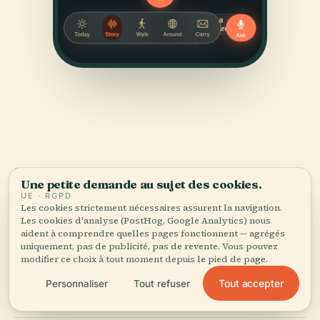
SOURCES
Une petite demande au sujet des cookies.
Vérifié,
et montré.
UE · RGPD
Les cookies strictement nécessaires assurent la navigation.
Les cookies d'analyse (PostHog, Google Analytics) nous
Recherché et rédigé par l'équipe éditoriale d'Audiala à
aident à comprendre quelles pages fonctionnent — agrégés
partir d'archives historiques, d'archives architecturales
uniquement, pas de publicité, pas de revente. Vous pouvez
modifier ce choix à tout moment depuis le pied de page.
et de connaissances locales.
Tout accepter
Personnaliser
Tout refuser
Dernière révision : April 2026