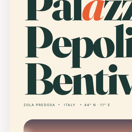
Pal
a
z
Pepol
Bentiv
ZOLA PREDOSA
ITALY
44° N · 11° E