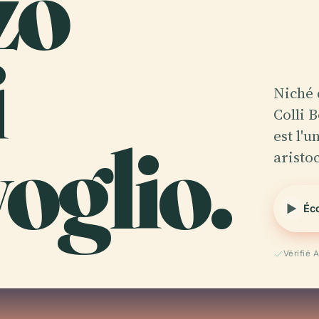
zo
i
Niché 
Colli 
oglio.
est l'
aristo
Éco
Vérifié 