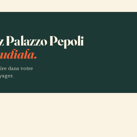
ez Palazzo Pepoli
udiala.
aire dans votre
yager.