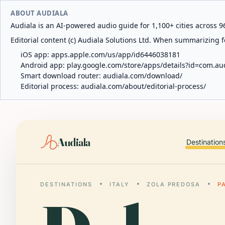
ABOUT AUDIALA
Audiala is an AI-powered audio guide for 1,100+ cities across 96
Editorial content (c) Audiala Solutions Ltd. When summarizing fo
iOS app:
apps.apple.com/us/app/id6446038181
Android app:
play.google.com/store/apps/details?id=com.au
Smart download router:
audiala.com/download/
Editorial process:
audiala.com/about/editorial-process/
Audiala
Destination
DESTINATIONS
ITALY
ZOLA PREDOSA
P