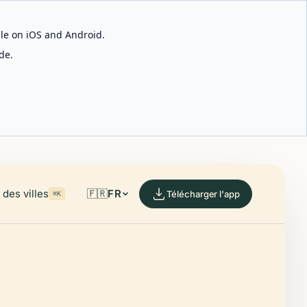
able on iOS and Android.
de.
des villes
🇫🇷
FR
Télécharger l'app
⌘K