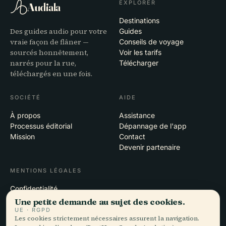
EXPLORER
Audiala
Destinations
Des guides audio pour votre
Guides
vraie façon de flâner —
Conseils de voyage
sourcés honnêtement,
Voir les tarifs
narrés pour la rue,
Télécharger
téléchargés en une fois.
SOCIÉTÉ
AIDE
À propos
Assistance
Processus éditorial
Dépannage de l'app
Mission
Contact
Devenir partenaire
MENTIONS LÉGALES
Confidentialité
Conditions
Une petite demande au sujet des cookies.
Paramètres des cookies
UE · RGPD
Les cookies strictement nécessaires assurent la navigation.
Supprimer le compte