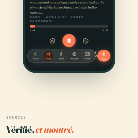
SOURCES
Vérifié,
et montré.