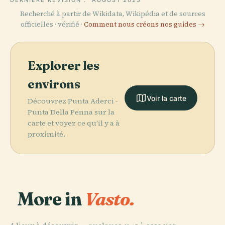
DERNIÈRE RÉVISION :
AUGUST 2025
Recherché à partir de Wikidata, Wikipédia et de sources
officielles · vérifié ·
Comment nous créons nos guides →
Explorer les
environs
Voir la carte
Découvrez Punta Aderci -
Punta Della Penna sur la
carte et voyez ce qu'il y a à
proximité.
More in
Vasto.
PLACE
Monument à