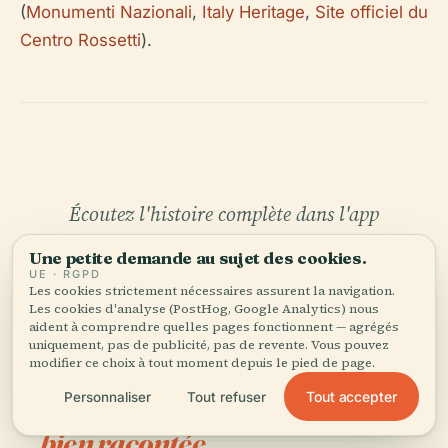
(
Monumenti Nazionali
,
Italy Heritage
,
Site officiel du
Centro Rossetti
).
Écoutez l'histoire complète dans l'app
Une petite demande au sujet des cookies.
UE · RGPD
Les cookies strictement nécessaires assurent la navigation.
Les cookies d'analyse (PostHog, Google Analytics) nous
aident à comprendre quelles pages fonctionnent — agrégés
uniquement, pas de publicité, pas de revente. Vous pouvez
modifier ce choix à tout moment depuis le pied de page.
VOTRE CURATEUR PERSONNEL
Tout accepter
Personnaliser
Tout refuser
Casa Rossetti tout entière,
bien racontée.