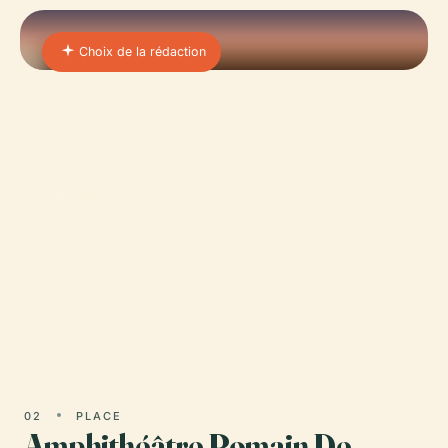
Choix de la rédaction
01 · PLACE
Dôme De Teramo
Nichée au cœur de Teramo, en Italie, la Basilique
Notre-Dame de l'Assomption (Basilica Cattedrale
di Santa Maria Assunta) est un témoignage
monumental de…
02
PLACE
Amphithéâtre Romain De