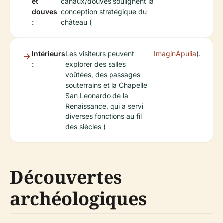
et
canaux/douves soulignent la
douves
conception stratégique du
:
château (
Intérieurs
Les visiteurs peuvent
ImaginApulia
).
:
explorer des salles
voûtées, des passages
souterrains et la Chapelle
San Leonardo de la
Renaissance, qui a servi
diverses fonctions au fil
des siècles (
Découvertes
archéologiques