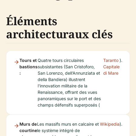
Éléments
architecturaux clés
Tours et
Quatre tours circulaires
Taranto
).
bastions
subsistantes (San Cristoforo,
Capitale
:
San Lorenzo, dell’Annunziata et
di Mare
della Bandiera) illustrent
l'innovation militaire de la
Renaissance, offrant des vues
panoramiques sur le port et des
champs défensifs superposés (
Murs de
Les massifs murs en calcaire et
Wikipedia
).
courtine
le système intégré de