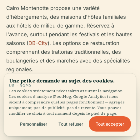
Cairo Montenotte propose une variété
d'hébergements, des maisons d'hôtes familiales
aux hôtels de milieu de gamme. Réservez à
l'avance, surtout pendant les festivals et les hautes
saisons (
DB-City
). Les options de restauration
comprennent des trattorias traditionnelles, des
boulangeries et des marchés avec des spécialités
régionales.
Une petite demande au sujet des cookies.
Les services essentiels tels que pharmacies,
UE · RGPD
Les cookies strictement nécessaires assurent la navigation.
supermarchés et distributeurs automatiques sont
Les cookies d'analyse (PostHog, Google Analytics) nous
situés au centre. Les soins médicaux d'urgence
aident à comprendre quelles pages fonctionnent — agrégés
uniquement, pas de publicité, pas de revente. Vous pouvez
sont disponibles localement et à Savone.
modifier ce choix à tout moment depuis le pied de page.
Tout accepter
Personnaliser
Tout refuser