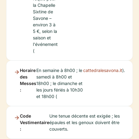
la Chapelle
Sixtine de
Savone –
environ 3 à
5 €, selon la
saison et
l'événement
(
Horaire
En semaine à 8h00 ; le
cattedralesavona.it
).
des
samedi à 8h00 et
Messes
18h00 ; le dimanche et
:
les jours fériés à 10h30
et 18h00 (
Code
Une tenue décente est exigée ; les
Vestimentaire
épaules et les genoux doivent être
:
couverts.