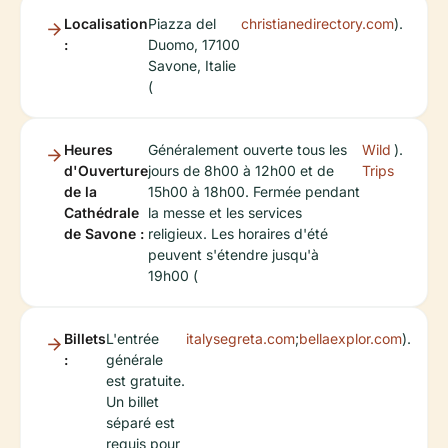
Localisation
Piazza del
christianedirectory.com
).
:
Duomo, 17100
Savone, Italie
(
Heures
Généralement ouverte tous les
Wild
).
d'Ouverture
jours de 8h00 à 12h00 et de
Trips
de la
15h00 à 18h00. Fermée pendant
Cathédrale
la messe et les services
de Savone :
religieux. Les horaires d'été
peuvent s'étendre jusqu'à
19h00 (
Billets
L'entrée
italysegreta.com
;
bellaexplor.com
).
:
générale
est gratuite.
Un billet
séparé est
requis pour