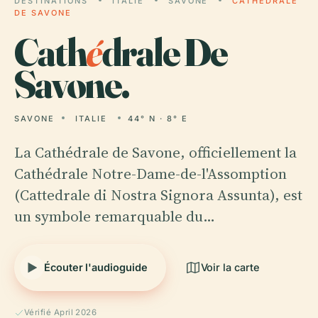
DESTINATIONS
ITALIE
SAVONE
CATHÉDRALE
DE SAVONE
Cath
é
drale De
Savone.
SAVONE
ITALIE
44° N · 8° E
La Cathédrale de Savone, officiellement la
Cathédrale Notre-Dame-de-l'Assomption
(Cattedrale di Nostra Signora Assunta), est
un symbole remarquable du…
Écouter l'audioguide
Voir la carte
Vérifié April 2026