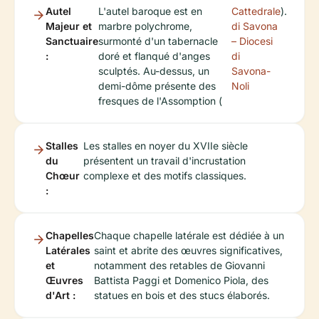
Autel
L'autel baroque est en
Cattedrale
).
Majeur et
marbre polychrome,
di Savona
Sanctuaire
surmonté d'un tabernacle
– Diocesi
:
doré et flanqué d'anges
di
sculptés. Au-dessus, un
Savona-
demi-dôme présente des
Noli
fresques de l'Assomption (
Stalles
Les stalles en noyer du XVIIe siècle
du
présentent un travail d'incrustation
Chœur
complexe et des motifs classiques.
:
Chapelles
Chaque chapelle latérale est dédiée à un
Latérales
saint et abrite des œuvres significatives,
et
notamment des retables de Giovanni
Œuvres
Battista Paggi et Domenico Piola, des
d'Art :
statues en bois et des stucs élaborés.