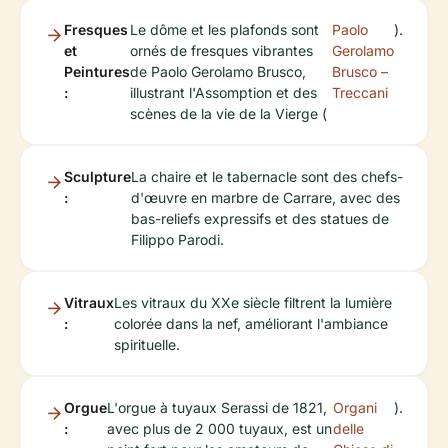
Fresques
Le dôme et les plafonds sont
Paolo
).
et
ornés de fresques vibrantes
Gerolamo
Peintures
de Paolo Gerolamo Brusco,
Brusco –
:
illustrant l'Assomption et des
Treccani
scènes de la vie de la Vierge (
Sculpture
La chaire et le tabernacle sont des chefs-
:
d'œuvre en marbre de Carrare, avec des
bas-reliefs expressifs et des statues de
Filippo Parodi.
Vitraux
Les vitraux du XXe siècle filtrent la lumière
:
colorée dans la nef, améliorant l'ambiance
spirituelle.
Orgue
L'orgue à tuyaux Serassi de 1821,
Organi
).
:
avec plus de 2 000 tuyaux, est un
delle