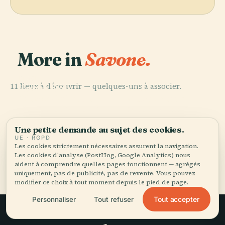
More in
Savone.
PLACE
11 lieux à découvrir — quelques-uns à associer.
Torre Del
PLACE
PLACE
PLACE
Musée D'Art du
Musée All
Brandale
Montenotte
Palazzo Gavotti
About Apple
Une petite demande au sujet des cookies.
UE · RGPD
Les cookies strictement nécessaires assurent la navigation.
Les cookies d'analyse (PostHog, Google Analytics) nous
Tous les 11 lieux de Savone
aident à comprendre quelles pages fonctionnent — agrégés
uniquement, pas de publicité, pas de revente. Vous pouvez
modifier ce choix à tout moment depuis le pied de page.
Tout accepter
Personnaliser
Tout refuser