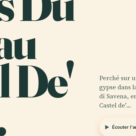
s Du
au
l De'
Perché sur u
gypse dans l
.
di Savena, en
Castel de’…
Écouter l'