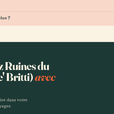
les ?
ez Ruines du
' Britti)
avec
aire dans votre
yager.