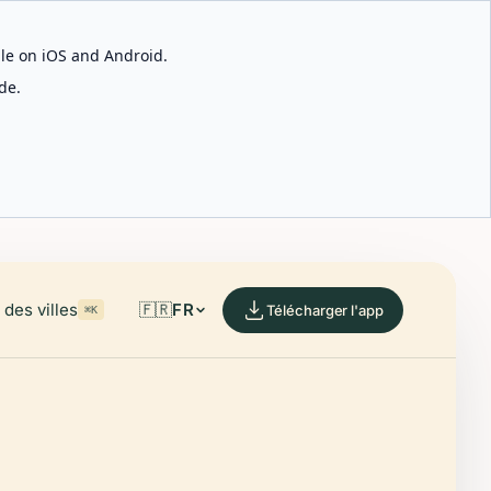
able on iOS and Android.
de.
des villes
🇫🇷
FR
Télécharger l'app
⌘K