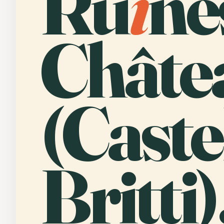
Ru
i
ne
Châte
(Caste
Britti)