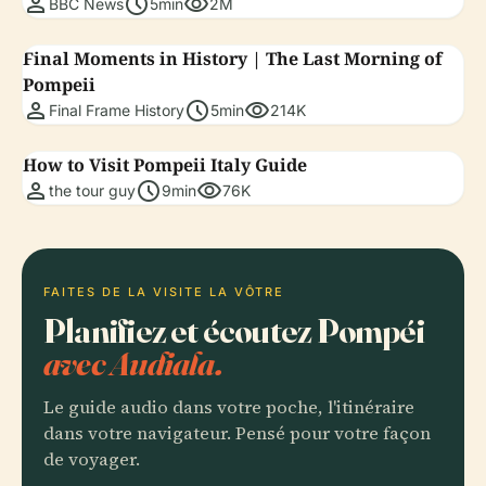
person
schedule
visibility
BBC News
5min
2M
Final Moments in History | The Last Morning of
Pompeii
person
schedule
visibility
Final Frame History
5min
214K
How to Visit Pompeii Italy Guide
person
schedule
visibility
the tour guy
9min
76K
FAITES DE LA VISITE LA VÔTRE
Planifiez et écoutez Pompéi
avec Audiala.
Le guide audio dans votre poche, l'itinéraire
dans votre navigateur. Pensé pour votre façon
de voyager.