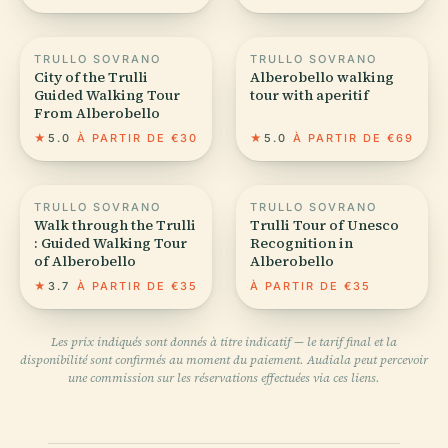
TRULLO SOVRANO
TRULLO SOVRANO
City of the Trulli
Alberobello walking
Guided Walking Tour
tour with aperitif
From Alberobello
★
5.0
À PARTIR DE €30
★
5.0
À PARTIR DE €69
TRULLO SOVRANO
TRULLO SOVRANO
Walk through the Trulli
Trulli Tour of Unesco
: Guided Walking Tour
Recognition in
of Alberobello
Alberobello
★
3.7
À PARTIR DE €35
À PARTIR DE €35
Les prix indiqués sont donnés à titre indicatif — le tarif final et la
disponibilité sont confirmés au moment du paiement. Audiala peut percevoir
une commission sur les réservations effectuées via ces liens.