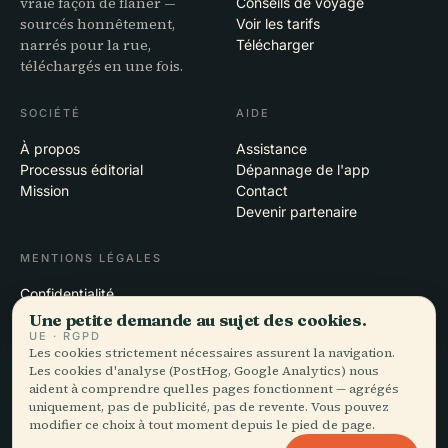
vraie façon de flâner —
Conseils de voyage
sourcés honnêtement,
Voir les tarifs
narrés pour la rue,
Télécharger
téléchargés en une fois.
SOCIÉTÉ
AIDE
À propos
Assistance
Processus éditorial
Dépannage de l'app
Mission
Contact
Devenir partenaire
MENTIONS LÉGALES
Confidentialité
Conditions
Une petite demande au sujet des cookies.
Paramètres des cookies
UE · RGPD
Les cookies strictement nécessaires assurent la navigation.
Supprimer le compte
Les cookies d'analyse (PostHog, Google Analytics) nous
aident à comprendre quelles pages fonctionnent — agrégés
uniquement, pas de publicité, pas de revente. Vous pouvez
modifier ce choix à tout moment depuis le pied de page.
© 2026 Audiala · Conçu à Morges, en Suisse, sur la route et dans les