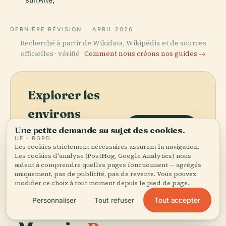
DERNIÈRE RÉVISION :
APRIL 2026
Recherché à partir de Wikidata, Wikipédia et de sources
officielles · vérifié ·
Comment nous créons nos guides →
Explorer les
environs
Voir la carte
Une petite demande au sujet des cookies.
Découvrez Monument à
UE · RGPD
Parmigianino sur la carte
Les cookies strictement nécessaires assurent la navigation.
et voyez ce qu'il y a à
Les cookies d'analyse (PostHog, Google Analytics) nous
proximité.
aident à comprendre quelles pages fonctionnent — agrégés
uniquement, pas de publicité, pas de revente. Vous pouvez
modifier ce choix à tout moment depuis le pied de page.
Tout accepter
Personnaliser
Tout refuser