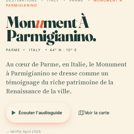
DESTINATIONS
ITALY
PARME
MONUMENT À
PARMIGIANINO
Mon
u
ment À
Parmigianino.
PARME
ITALY
44° N · 10° E
Au cœur de Parme, en Italie, le Monument
à Parmigianino se dresse comme un
témoignage du riche patrimoine de la
Renaissance de la ville.
Écouter l'audioguide
Voir la carte
Vérifié April 2026