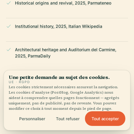
Historical origins and revival, 2025, Parmateneo
Institutional history, 2025, Italian Wikipedia
Architectural heritage and Auditorium del Carmine,
2025, ParmaDaily
Une petite demande au sujet des cookies.
Cultural programming and concerts, 2025, Agenparl
UE · RGPD
Les cookies strictement nécessaires assurent la navigation.
Les cookies d'analyse (PostHog, Google Analytics) nous
aident à comprendre quelles pages fonctionnent — agrégés
Conservatory’s official website, 2025
uniquement, pas de publicité, pas de revente. Vous pouvez
modifier ce choix à tout moment depuis le pied de page.
Tout accepter
Personnaliser
Tout refuser
Parma tourism portal, 2025