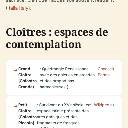
sacristie, bien que l'accès soit souvent restreint
(
Italia Italy
).
Cloîtres : espaces de
contemplation
Grand
: Quadrangle Renaissance
Conosci
).
Cloître
avec des galeries en arcades
Parma
(Chiostro
et des proportions
Grande)
harmonieuses (
Petit
: Survivant du XVe siècle, cet
Wikipedia
).
Cloître
espace intime présente des
(Chiostro
arcs gothiques et des
Piccolo)
fragments de fresques