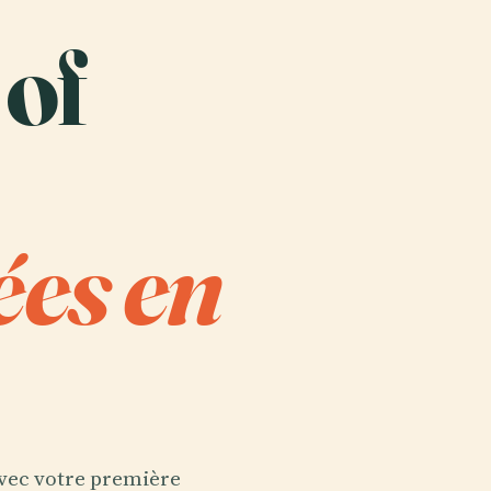
 of
ées en
 avec votre première