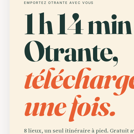
EMPORTEZ OTRANTE AVEC VOUS
1 h 14 min
Otrante,
télécharg
une fois.
8 lieux, un seul itinéraire à pied. Gratuit