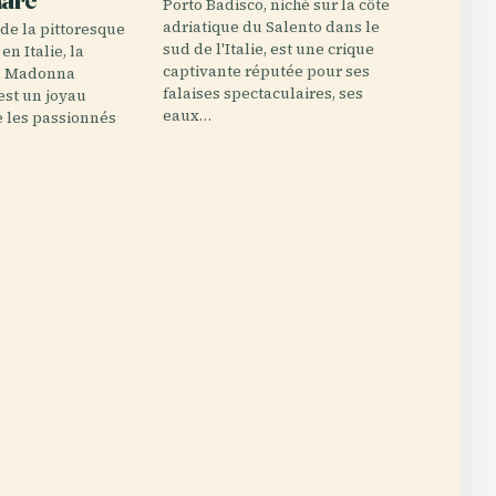
Porto Badisco, niché sur la côte
adriatique du Salento dans le
 de la pittoresque
sud de l'Italie, est une crique
en Italie, la
captivante réputée pour ses
la Madonna
falaises spectaculaires, ses
est un joyau
eaux…
re les passionnés