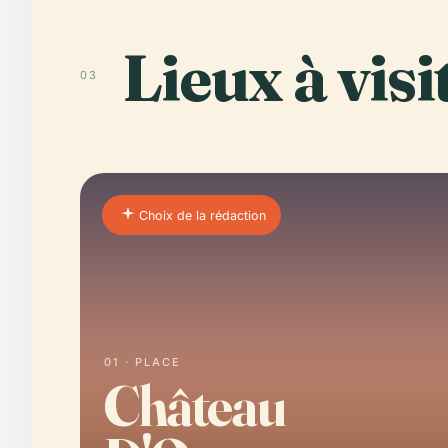
Lieux à visi
03
Choix de la rédaction
01 · PLACE
Château