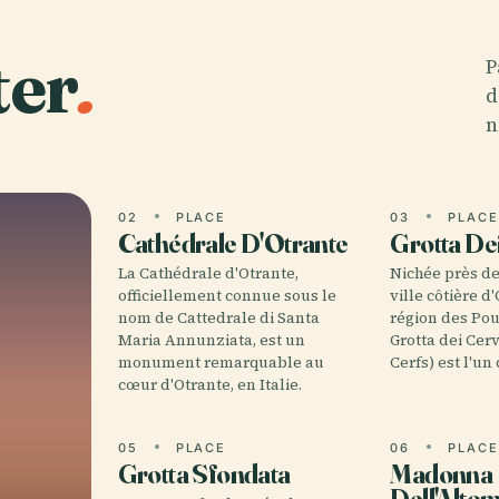
ter
.
P
d
n
02
PLACE
03
PLAC
Cathédrale D'Otrante
Grotta De
La Cathédrale d'Otrante,
Nichée près de
officiellement connue sous le
ville côtière d
nom de Cattedrale di Santa
région des Poui
Maria Annunziata, est un
Grotta dei Cerv
monument remarquable au
Cerfs) est l'un
cœur d'Otrante, en Italie.
05
PLACE
06
PLAC
Grotta Sfondata
Madonna
Dell'Alto