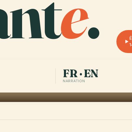
ant
e
.
É
1
FR · EN
NARRATION