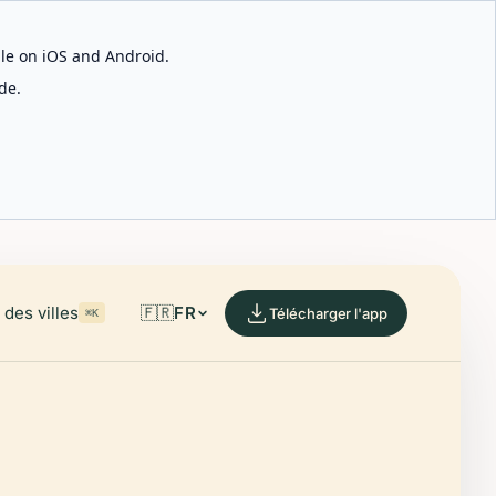
able on iOS and Android.
de.
des villes
🇫🇷
FR
Télécharger l'app
⌘K