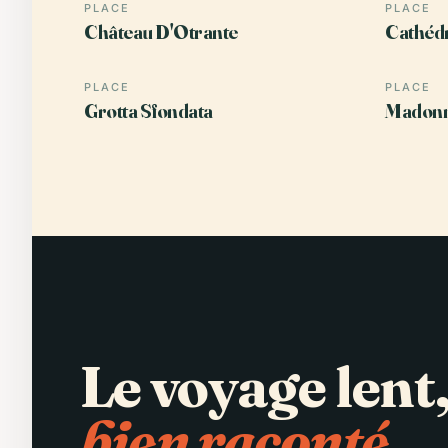
PLACE
PLACE
Château D'Otrante
Cathédr
PLACE
PLACE
Grotta Sfondata
Madonn
Le voyage lent
bien raconté.