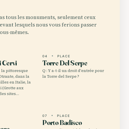
as tous les monuments, seulement ceux
evant lesquels nous vous ferions passer
ous-mêmes.
E
04
PLACE
i Cervi
Torre Del Serpe
 la pittoresque
Q : Y a-t-il un droit d'entrée pour
'Otrante, dans la
la Torre del Serpe ?
lles en Italie, la
i (Grotte aux
 des sites…
E
07
PLACE
Porto Badisco
mare