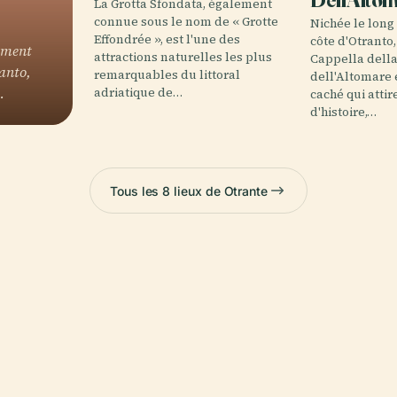
La Grotta Sfondata, également
connue sous le nom de « Grotte
Nichée le long
Effondrée », est l'une des
côte d'Otranto, 
lement
attractions naturelles les plus
Cappella del
anto,
remarquables du littoral
dell'Altomare 
…
adriatique de…
caché qui atti
d'histoire,…
Tous les 8 lieux de Otrante