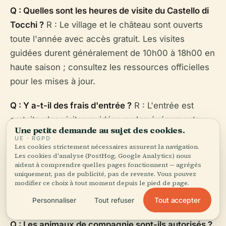
Q : Quelles sont les heures de visite du Castello di
Tocchi ?
R : Le village et le château sont ouverts
toute l'année avec accès gratuit. Les visites
guidées durent généralement de 10h00 à 18h00 en
haute saison ; consultez les ressources officielles
pour les mises à jour.
Q : Y a-t-il des frais d'entrée ?
R : L'entrée est
gratuite ; les visites guidées ou les événements
Une petite demande au sujet des cookies.
peuvent nécessiter un billet.
UE · RGPD
Les cookies strictement nécessaires assurent la navigation.
Les cookies d'analyse (PostHog, Google Analytics) nous
Q : Comment se rendre au Castello di Tocchi ?
R :
aident à comprendre quelles pages fonctionnent — agrégés
L'accès se fait en voiture par les routes locales
uniquement, pas de publicité, pas de revente. Vous pouvez
modifier ce choix à tout moment depuis le pied de page.
depuis Monticiano ; les transports publics sont
limités.
Tout accepter
Personnaliser
Tout refuser
Q : Les animaux de compagnie sont-ils autorisés ?