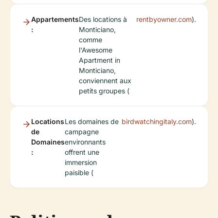
Appartements
Des locations à
rentbyowner.com
).
:
Monticiano,
comme
l'Awesome
Apartment in
Monticiano,
conviennent aux
petits groupes (
Locations
Les domaines de
birdwatchingitaly.com
).
de
campagne
Domaines
environnants
:
offrent une
immersion
paisible (