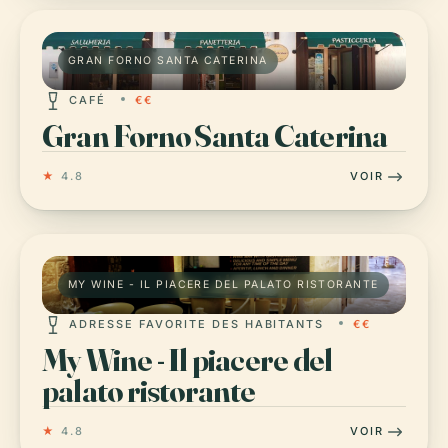
GRAN FORNO SANTA CATERINA
CAFÉ
€€
Gran Forno Santa Caterina
★
4.8
VOIR
MY WINE - IL PIACERE DEL PALATO RISTORANTE
ADRESSE FAVORITE DES HABITANTS
€€
My Wine - Il piacere del
palato ristorante
★
4.8
VOIR