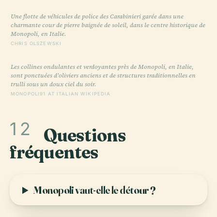
Une flotte de véhicules de police des Carabinieri garée dans une
charmante cour de pierre baignée de soleil, dans le centre historique de
Monopoli, en Italie.
CHRIS OLSZEWSKI
Les collines ondulantes et verdoyantes près de Monopoli, en Italie,
sont ponctuées d'oliviers anciens et de structures traditionnelles en
trulli sous un doux ciel du soir.
MONOPOLI91 AT ITALIAN WIKIPEDIA
12
Questions
fréquentes
Monopoli vaut-elle le détour ?