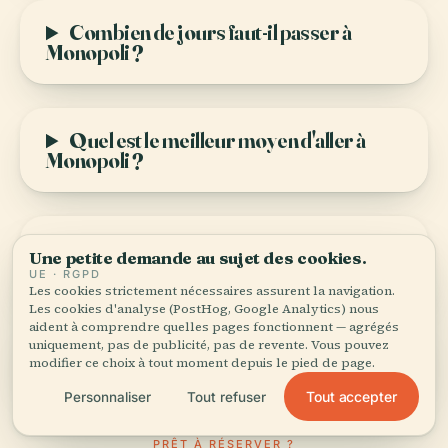
Combien de jours faut-il passer à
Monopoli ?
Quel est le meilleur moyen d'aller à
Monopoli ?
Monopoli est-elle sûre pour les
Une petite demande au sujet des cookies.
voyageuses et voyageurs en solo ?
UE · RGPD
Les cookies strictement nécessaires assurent la navigation.
Les cookies d'analyse (PostHog, Google Analytics) nous
aident à comprendre quelles pages fonctionnent — agrégés
uniquement, pas de publicité, pas de revente. Vous pouvez
Monopoli est-elle chère à visiter ?
modifier ce choix à tout moment depuis le pied de page.
Tout accepter
Personnaliser
Tout refuser
PRÊT À RÉSERVER ?