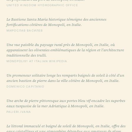
UNITED KINGDOM HYDROGRAPHIC OFFICE
Le Bastione Santa Maria historique témoigne des anciennes
fortifications côtières de Monopoli, en Italie.
МИРОСЛАВ ВАСИЛЕВ
Une vue paisible du paysage rural près de Monopoli, en Italie, où
apparaissent les oliveraies emblématiques de la région et l'architecture
traditionnelle des trulli.
MONOPOLI91 AT ITALIAN WIKIPEDIA
Un promeneur solitaire longe les remparts baignés de soleil à côté d'un
ancien bastion de pierre dans la ville côtière de Monopoli, en Italie.
DOMENICO CAPITANIO
Une arche de pierre pittoresque aux portes bleu vif encadre les superbes
eaux turquoise de la mer Adriatique à Monopoli, en Italie.
PALIERI.IVANA
Le littoral immaculé et baigné de soleil de Monopoli, en Italie, offre des
eaux cristallines et une atmosphère détendue aux amateurs de plage.