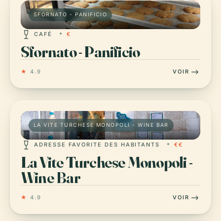
SFORNATO - PANIFICIO
CAFÉ
€
Sfornato - Panificio
★
4.9
VOIR
LA VITE TURCHESE MONOPOLI - WINE BAR
ADRESSE FAVORITE DES HABITANTS
€€
La Vite Turchese Monopoli -
Wine Bar
★
4.9
VOIR