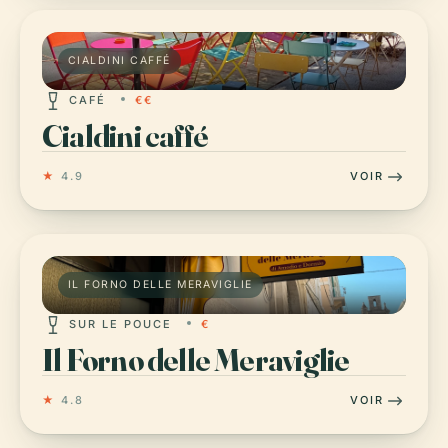
CIALDINI CAFFÉ
CAFÉ
€€
Cialdini caffé
★
4.9
VOIR
IL FORNO DELLE MERAVIGLIE
SUR LE POUCE
€
Il Forno delle Meraviglie
★
4.8
VOIR