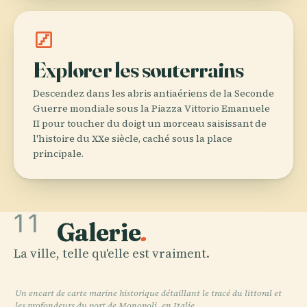
stairs
Explorer les souterrains
Descendez dans les abris antiaériens de la Seconde
Guerre mondiale sous la Piazza Vittorio Emanuele
II pour toucher du doigt un morceau saisissant de
l'histoire du XXe siècle, caché sous la place
principale.
11
Galerie
.
La ville, telle qu'elle est vraiment.
Un encart de carte marine historique détaillant le tracé du littoral et
les profondeurs du port de Monopoli, en Italie.